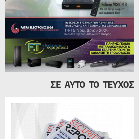
ΣΕ ΑΥΤΟ ΤΟ ΤΕΥΧΟΣ