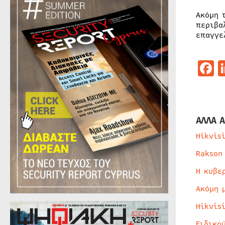
Ακόμη 
περιβα
επαγγε
F
ΑΛΛΑ Α
Hikvis
Rakson
Η κυβε
Ακόμη 
Hikvis
Ειδικο