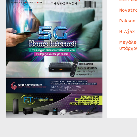
Novatr
Rakson
Η Ajax
Μεγάλε
υπάρχο