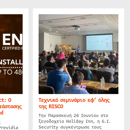
t: Ο
Τεχνικό σεμινάριο εφ’ όλης
τάστασης
της RISCO
ud
Την Παρασκευή 26 Ιουνίου στο
ξενοδοχείο Holiday Inn, η G.I.
ς
Security συγκέντρωσε τους
Previdia