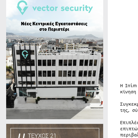
Η Inim
κίνηση
Συγκεκ
της, σ
Επιπλέ
επιπτώ
περιβα