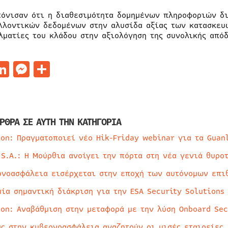
τόνισαν ότι η διαθεσιμότητα δομημένων πληροφοριών δ
λλοντικών δεδομένων στην αλυσίδα αξίας των κατασκευώ
λματίες του κλάδου στην αξιολόγηση της συνολικής από
acebook
LinkedIn
Messenger
Μοιραστείτε
ΡΘΡΑ ΣΕ ΑΥΤΗ ΤΗΝ ΚΑΤΗΓΟΡΙΑ
ion: Πραγματοποιεί νέο Hik-Friday webinar για τα Guan
 S.A.: Η Μούρθια ανοίγει την πόρτα στη νέα γενιά θυρο
ρνοασφάλεια εισέρχεται στην εποχή των αυτόνομων επι
μία σημαντική διάκριση για την ESA Security Solutions
ion: Αναβάθμιση στην μεταφορά με την λύση Onboard Sec
ύς στην κυβερνοασφάλεια αναζητούν οι μισές εταιρείες