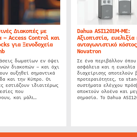
ινές Διακοπές με
Dahua ASI1201M-ME:
 – Access Control και
Αξιοπιστία, ευελιξία 
cks για Ξενοδοχεία
ανταγωνιστικό κόστος
nb
Novatron
ιάσεις δωματίων εν όψει
Σε ένα περιβάλλον όπου
ινών διακοπών – και όχι
ασφάλεια και η ευκολία
ουν αυξηθεί σημαντικά
διαχείρισης αποτελούν 
δα και την Κύπρο. Οι
προτεραιότητες, τα stan
ς εστιάζουν ιδιαιτέρως
συστήματα ελέγχου πρόσ
εσίες που
αποκτούν ολοένα και με
ουν, και μάλι…
σημασία. Το Dahua ASI1