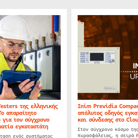
Testers της ελληνικής
Inim Previdia Compac
Το απαραίτητο
απόλυτος οδηγός εγκα
 για τον σύγχρονο
και σύνδεσης στο Clo
ατία εγκαταστάτη
Στον σύγχρονο κόσμο τη
πυρασφάλειας, η σειρά 
ταση ενός συστήματος