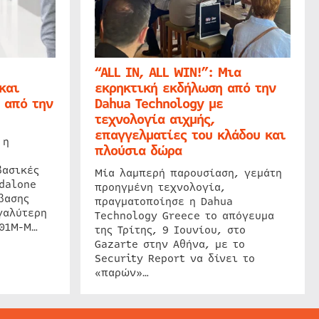
“ALL IN, ALL WIN!”: Μια
και
εκρηκτική εκδήλωση από την
 από την
Dahua Technology με
τεχνολογία αιχμής,
επαγγελματίες του κλάδου και
 η
πλούσια δώρα
βασικές
Μία λαμπερή παρουσίαση, γεμάτη
dalone
προηγμένη τεχνολογία,
βασης
πραγματοποίησε η Dahua
γαλύτερη
Technology Greece το απόγευμα
201M-M…
της Τρίτης, 9 Ιουνίου, στο
Gazarte στην Αθήνα, με το
Security Report να δίνει το
«παρών»…