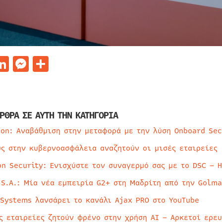
acebook
LinkedIn
Messenger
Μοιραστείτε
ΡΘΡΑ ΣΕ ΑΥΤΗ ΤΗΝ ΚΑΤΗΓΟΡΙΑ
ion: Αναβάθμιση στην μεταφορά με την λύση Onboard Sec
ύς στην κυβερνοασφάλεια αναζητούν οι μισές εταιρείες
on Security: Ενισχύστε τον συναγερμό σας με το DSC – 
 S.A.: Μία νέα εμπειρία G2+ στη Μαδρίτη από την Golma
 Systems λανσάρει το κανάλι Ajax PRO στο YouTube
ς εταιρείες ζητούν φρένο στην χρήση AI – Αρκετοί ερε