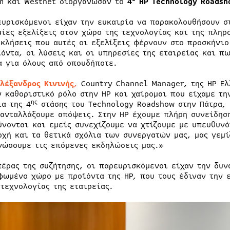
m και Westnet διοργάνωσαν το
4
HP
Technology
Roadsh
ευρισκόμενοι είχαν την ευκαιρία να παρακολουθήσουν σ
αίες εξελίξεις στον χώρο της τεχνολογίας και της πληρ
οκλήσεις που αυτές οι εξελίξεις φέρνουν στο προσκήνι
ϊόντα, οι λύσεις και οι υπηρεσίες της εταιρείας και π
α για όλους από οπουδήποτε.
λέξανδρος Κινινής
,
Country Channel Manager, της HP Ε
ν καθοριστικό ρόλο στην HP και χαίρομαι που είχαμε τη
ης
ια της 4
στάσης του Technology Roadshow στην Πάτρα, 
 ανταλλάξουμε απόψεις. Στην HP έχουμε πλήρη συνείδησ
ύνονται και εμείς συνεχίζουμε να χτίζουμε με υπευθυνό
οχή και τα θετικά σχόλια των συνεργατών μας, μας γεμί
νώσουμε τις επόμενες εκδηλώσεις μας.»
πέρας της συζήτησης, οι παρευρισκόμενοι είχαν την δυν
φωμένο χώρο με προϊόντα της HP, που τους έδιναν την 
 τεχνολογίας της εταιρείας.