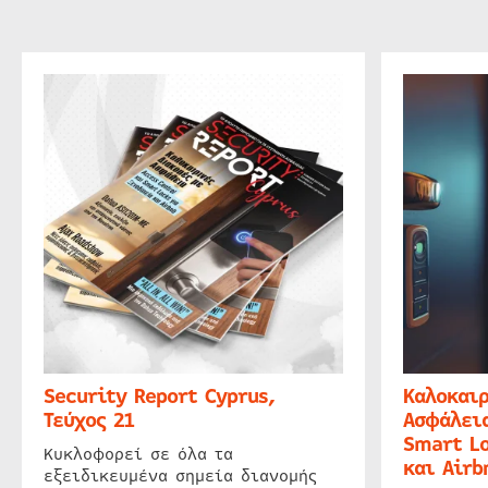
Security Report Cyprus,
Καλοκαιρ
Τεύχος 21
Ασφάλεια
Smart Lo
Κυκλοφορεί σε όλα τα
και Airb
εξειδικευμένα σημεία διανομής