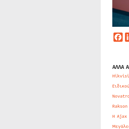
F
ΑΛΛΑ Α
Hikvis
Ειδικο
Novatr
Rakson
Η Ajax
Μεγάλε