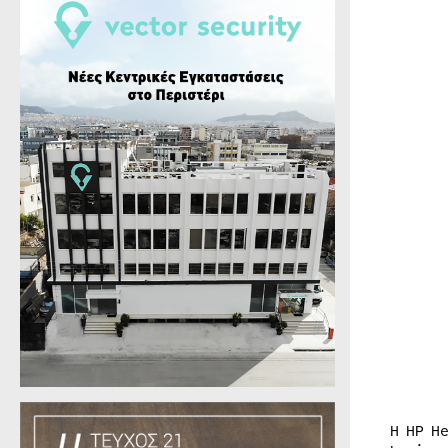
Η ΗΡ H