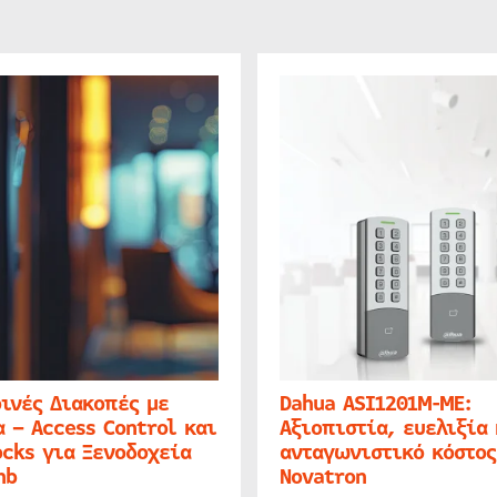
ινές Διακοπές με
Dahua ASI1201M-ME:
 – Access Control και
Αξιοπιστία, ευελιξία 
cks για Ξενοδοχεία
ανταγωνιστικό κόστος
nb
Novatron