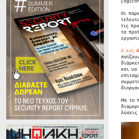
Logico
Οι παρ
τελευτ
τις πρ
τα προ
εργασί
Ο κος
Α
παίζου
διάρκε
και να
επιταχ
συμμετ
διοργα
Με το 
διαμορ
λύσεις