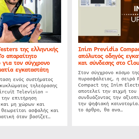
Testers της ελληνικής
Inim Previdia Compac
Το απαραίτητο
απόλυτος οδηγός εγκα
 για τον σύγχρονο
και σύνδεσης στο Clo
ατία εγκαταστάτη
Στον σύγχρονο κόσμο τη
πυρασφάλειας, η σειρά 
ταση ενός συστήματος
Compact της Inim Elect
 κυκλώματος τηλεόρασης
αποτελεί την αιχμή του 
ircuit Television –
συνδυάζοντας την αξιοπι
 την επιτήρηση
την ψηφιακή καινοτομία
 και μη χώρων και
το άρθρο, θα ανα…
 θεωρείται ασφαλής και
ατική όταν βασίζετ…