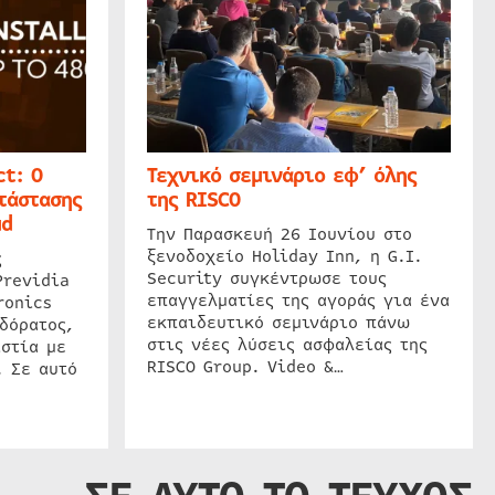
t: Ο
Τεχνικό σεμινάριο εφ’ όλης
τάστασης
της RISCO
ud
Την Παρασκευή 26 Ιουνίου στο
ξενοδοχείο Holiday Inn, η G.I.
ς
Security συγκέντρωσε τους
Previdia
επαγγελματίες της αγοράς για ένα
ronics
εκπαιδευτικό σεμινάριο πάνω
δόρατος,
στις νέες λύσεις ασφαλείας της
στία με
RISCO Group. Video &…
. Σε αυτό