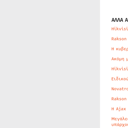
ΑΛΛΑ Α
Hikvis
Rakson
Η κυβε
Ακόμη 
Hikvis
Ειδικο
Novatr
Rakson
Η Ajax
Μεγάλε
υπάρχο