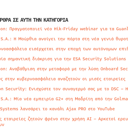
ΡΘΡΑ ΣΕ ΑΥΤΗ ΤΗΝ ΚΑΤΗΓΟΡΙΑ
ion: Πραγματοποιεί νέο Hik-Friday webinar για τα Guan
 S.A.: Η Μούρθια ανοίγει την πόρτα στη νέα γενιά θυρο
ρνοασφάλεια εισέρχεται στην εποχή των αυτόνομων επι
μία σημαντική διάκριση για την ESA Security Solutions
ion: Αναβάθμιση στην μεταφορά με την λύση Onboard Sec
ύς στην κυβερνοασφάλεια αναζητούν οι μισές εταιρείες
on Security: Ενισχύστε τον συναγερμό σας με το DSC – 
 S.A.: Μία νέα εμπειρία G2+ στη Μαδρίτη από την Golma
 Systems λανσάρει το κανάλι Ajax PRO στο YouTube
ς εταιρείες ζητούν φρένο στην χρήση AI – Αρκετοί ερε
υν