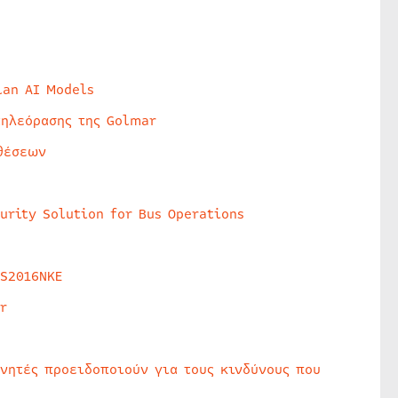
lan AI Models
τηλεόρασης της Golmar
θέσεων
urity Solution for Bus Operations
HS2016NKE
r
υνητές προειδοποιούν για τους κινδύνους που