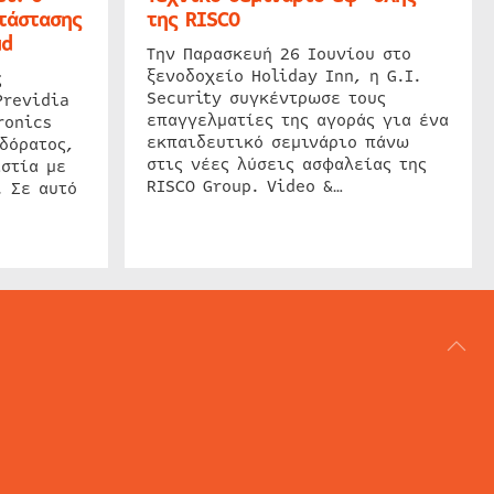
τάστασης
της RISCO
ud
Την Παρασκευή 26 Ιουνίου στο
ξενοδοχείο Holiday Inn, η G.I.
ς
Security συγκέντρωσε τους
Previdia
επαγγελματίες της αγοράς για ένα
ronics
εκπαιδευτικό σεμινάριο πάνω
δόρατος,
στις νέες λύσεις ασφαλείας της
στία με
RISCO Group. Video &…
. Σε αυτό
ΑΡΘΟΓΡΑΦΙΑ
REVIEWS
ACCESS CONTROL
IP SECURITY