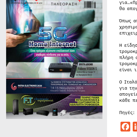
για…«Π
θα απο
Όπως α
χρησιμ
επιχει
H είδη
τρομοκ
πλήρη 
τρομοκ
είναι 
Ο Ιταλ
για τη
απογεί
κάθε π
Πηγές:
F