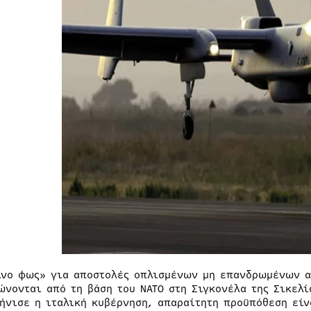
ινο φως» για αποστολές οπλισμένων μη επανδρωμένων α
ώνονται από τη βάση του ΝΑΤΟ στη Σιγκονέλα της Σικελί
ήνισε η ιταλική κυβέρνηση, απαραίτητη προϋπόθεση είν