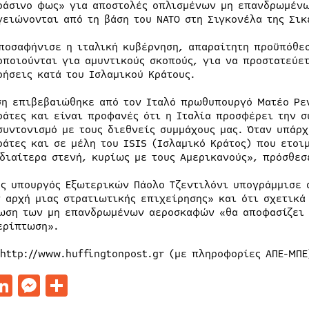
ράσινο φως» για αποστολές οπλισμένων μη επανδρωμένω
γειώνονται από τη βάση του ΝΑΤΟ στη Σιγκονέλα της Σικ
ποσαφήνισε η ιταλική κυβέρνηση, απαραίτητη προϋπόθεσ
οποιούνται για αμυντικούς σκοπούς, για να προστατεύε
ρήσεις κατά του Ισλαμικού Κράτους.
ση επιβεβαιώθηκε από τον Ιταλό πρωθυπουργό Ματέο Ρεν
ράτες και είναι προφανές ότι η Ιταλία προσφέρει την σ
συντονισμό με τους διεθνείς συμμάχους μας. Όταν υπάρ
ράτες και σε μέλη του ISIS (Ισλαμικό Κράτος) που ετοι
ιδιαίτερα στενή, κυρίως με τους Αμερικανούς», πρόσθεσ
ός υπουργός Eξωτερικών Πάολο Τζεντιλόνι υπογράμμισε 
ν αρχή μιας στρατιωτικής επιχείρησης» και ότι σχετικά
ωση των μη επανδρωμένων αεροσκαφών «θα αποφασίζει τ
ερίπτωση».
 http://www.huffingtonpost.gr (με πληροφορίες ΑΠΕ-ΜΠΕ
acebook
LinkedIn
Messenger
Μοιραστείτε