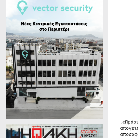
.«Πράσ
απογει
αποσαφ