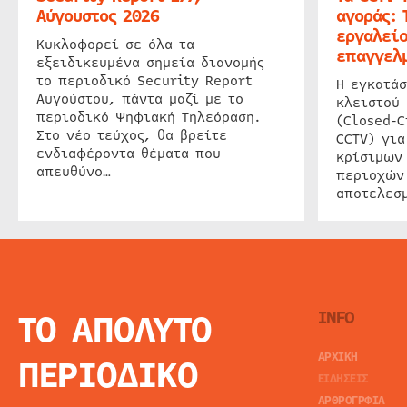
Αύγουστος 2026
αγοράς: 
εργαλείο
Κυκλοφορεί σε όλα τα
επαγγελμ
εξειδικευμένα σημεία διανομής
το περιοδικό Security Report
Η εγκατάσ
Αυγούστου, πάντα μαζί με το
κλειστού
περιοδικό Ψηφιακή Τηλεόραση.
(Closed-C
Στο νέο τεύχος, θα βρείτε
CCTV) για
ενδιαφέροντα θέματα που
κρίσιμων
απευθύνο…
περιοχών
αποτελεσμ
ΤΟ ΑΠΟΛΥΤΟ
INFO
ΑΡΧΙΚΗ
ΠΕΡΙΟΔΙΚΟ
ΕΙΔΗΣΕΙΣ
ΑΡΘΡΟΓΡΦΙΑ