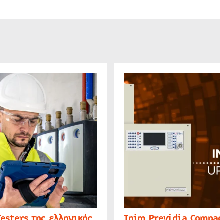
Testers της ελληνικής
Inim Previdia Compac