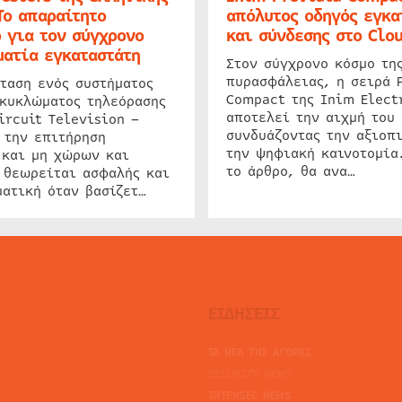
Το απαραίτητο
απόλυτος οδηγός εγκα
 για τον σύγχρονο
και σύνδεσης στο Clo
ατία εγκαταστάτη
Στον σύγχρονο κόσμο τη
πυρασφάλειας, η σειρά 
ταση ενός συστήματος
Compact της Inim Elect
 κυκλώματος τηλεόρασης
αποτελεί την αιχμή του 
ircuit Television –
συνδυάζοντας την αξιοπι
 την επιτήρηση
την ψηφιακή καινοτομία
 και μη χώρων και
το άρθρο, θα ανα…
 θεωρείται ασφαλής και
ατική όταν βασίζετ…
ΕΙΔΗΣΕΙΣ
ΤΑ ΝΕΑ ΤΗΣ ΑΓΟΡΑΣ
SECURITY NEWS
INTERSEC NEWS