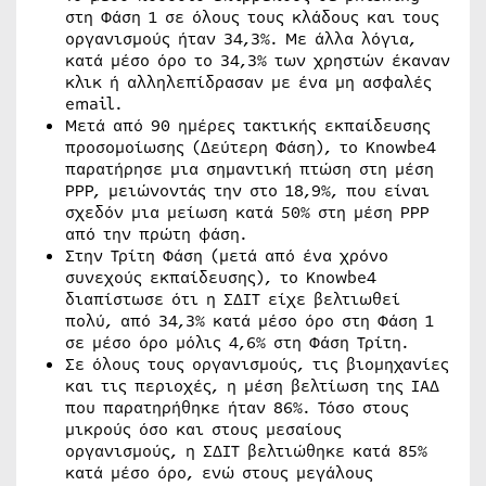
στη Φάση 1 σε όλους τους κλάδους και τους
οργανισμούς ήταν 34,3%. Με άλλα λόγια,
κατά μέσο όρο το 34,3% των χρηστών έκαναν
κλικ ή αλληλεπίδρασαν με ένα μη ασφαλές
email.
Μετά από 90 ημέρες τακτικής εκπαίδευσης
προσομοίωσης (Δεύτερη Φάση), το Knowbe4
παρατήρησε μια σημαντική πτώση στη μέση
PPP, μειώνοντάς την στο 18,9%, που είναι
σχεδόν μια μείωση κατά 50% στη μέση PPP
από την πρώτη φάση.
Στην Τρίτη Φάση (μετά από ένα χρόνο
συνεχούς εκπαίδευσης), το Knowbe4
διαπίστωσε ότι η ΣΔΙΤ είχε βελτιωθεί
πολύ, από 34,3% κατά μέσο όρο στη Φάση 1
σε μέσο όρο μόλις 4,6% στη Φάση Τρίτη.
Σε όλους τους οργανισμούς, τις βιομηχανίες
και τις περιοχές, η μέση βελτίωση της ΙΑΔ
που παρατηρήθηκε ήταν 86%. Τόσο στους
μικρούς όσο και στους μεσαίους
οργανισμούς, η ΣΔΙΤ βελτιώθηκε κατά 85%
κατά μέσο όρο, ενώ στους μεγάλους