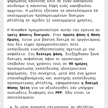
ψαρέματος κάνοντας κλικ σε έναν κακόβουλο
σύνδεσμο ή κάνοντας λήψη ενός κακόβουλου
αρχείου. Η μελέτη εξέτασε τα αποτελέσματα 54
εκατομμυρίων προσομοιωμένων δοκιμών
phishing σε σχεδόν 12 εκατομμύρια χρήστες.
Η KnowBe4 πραγματοποίησε αυτήν την έρευνα σε
τρεις φάσεις δοκιμών
. Στην
πρώτη φάση ή Φάση
Πρώτη
, έγινε μια βασική δοκιμή σε οργανισμούς
που δεν είχαν πραγματοποιήσει ποτέ
εκπαίδευση ευαισθητοποίησης σχετικά με την
ασφάλεια. Στη
δεύτερη φάση
, διεξήχθησαν ξανά
δοκιμές ασφαλείας αφού οι οργανισμοί
υπέβαλαν τους χρήστες τους σε
90 ημέρες
προσομοίωσης εκπαίδευσης ηλεκτρονικού
ψαρέματος. Στη συνέχεια, μετά από ένα χρόνο
επαναλαμβανόμενης και αυστηρής εκπαίδευσης
προσομοίωσης phishing, εφαρμόστηκε
η δοκιμή
Φάσης Τρίτη
για να αξιολογηθεί εάν υπήρχαν
ουσιώδεις διαφορές στο
PPP
. Εδώ είναι τα
αποτελέσματα:
Το μέσο ποσοστό επιρρεπούς σε phishing