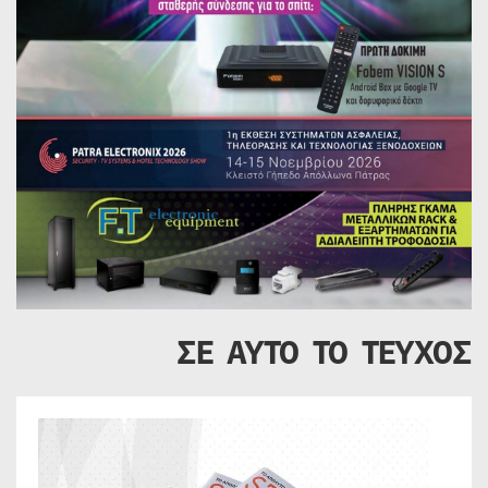
ΣΕ ΑΥΤΟ ΤΟ ΤΕΥΧΟΣ