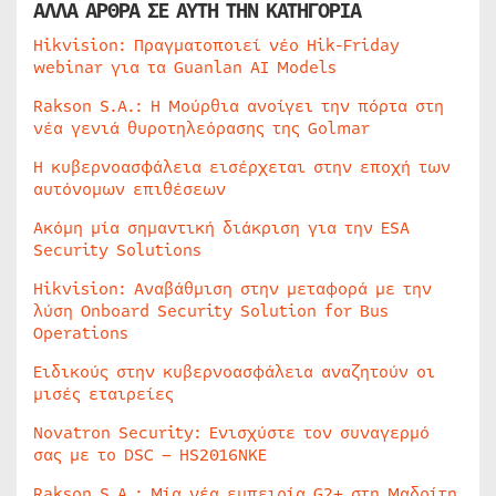
ΑΛΛΑ ΑΡΘΡΑ ΣΕ ΑΥΤΗ ΤΗΝ ΚΑΤΗΓΟΡΙΑ
Hikvision: Πραγματοποιεί νέο Hik-Friday
webinar για τα Guanlan AI Models
Rakson S.A.: Η Μούρθια ανοίγει την πόρτα στη
νέα γενιά θυροτηλεόρασης της Golmar
Η κυβερνοασφάλεια εισέρχεται στην εποχή των
αυτόνομων επιθέσεων
Ακόμη μία σημαντική διάκριση για την ESA
Security Solutions
Hikvision: Αναβάθμιση στην μεταφορά με την
λύση Onboard Security Solution for Bus
Operations
Ειδικούς στην κυβερνοασφάλεια αναζητούν οι
μισές εταιρείες
Novatron Security: Ενισχύστε τον συναγερμό
σας με το DSC – HS2016NKE
Rakson S.A.: Μία νέα εμπειρία G2+ στη Μαδρίτη