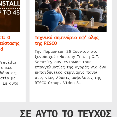
t: Ο
Τεχνικό σεμινάριο εφ’ όλης
τάστασης
της RISCO
ud
Την Παρασκευή 26 Ιουνίου στο
ξενοδοχείο Holiday Inn, η G.I.
ς
Security συγκέντρωσε τους
Previdia
επαγγελματίες της αγοράς για ένα
ronics
εκπαιδευτικό σεμινάριο πάνω
δόρατος,
στις νέες λύσεις ασφαλείας της
στία με
RISCO Group. Video &…
. Σε αυτό
ΣΕ ΑΥΤΟ ΤΟ ΤΕΥΧΟΣ