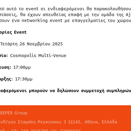
πό αυτό το event οι ενδιαφερόμενοι θα παρακολουθήσο
στάσεις, θα έχουν απευθείας επαφή με την ομάδα της Aj
σουν ένα networking event με επαγγελματίες του χώρου
ορίες Event
:
Τετάρτη 26 Νοεμβρίου 2025
σία:
Cosmopolis Multi-Venue
ευση:
17:00μμ
αρξης
: 17:30μμ
ιαφερόμενοι μπορούν να δηλώσουν συμμετοχή συμπληρών
KEEPER Group
Ανθ/γού Σταμάτη Ρεγκούκου 3 11145, Αθήνα, Ελλάδα