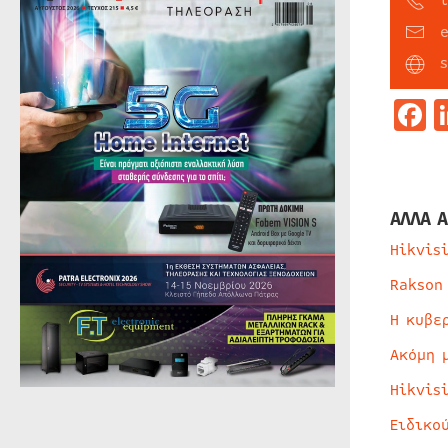
F
ΑΛΛΑ Α
Hikvis
Rakson
Η κυβε
Ακόμη 
Hikvis
Ειδικο