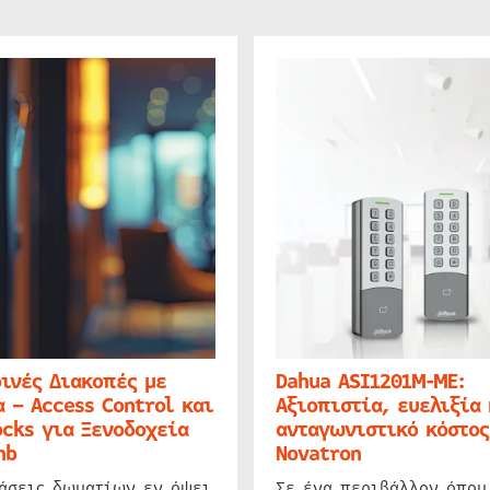
ινές Διακοπές με
Dahua ASI1201M-ME:
 – Access Control και
Αξιοπιστία, ευελιξία 
cks για Ξενοδοχεία
ανταγωνιστικό κόστος
nb
Novatron
ιάσεις δωματίων εν όψει
Σε ένα περιβάλλον όπου