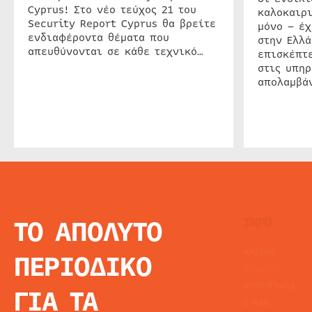
Cyprus! Στο νέο τεύχος 21 του
καλοκαιρ
Security Report Cyprus θα βρείτε
μόνο – έχ
ενδιαφέροντα θέματα που
στην Ελλά
απευθύνονται σε κάθε τεχνικό…
επισκέπτε
στις υπηρ
απολαμβάν
ΤΟ ΑΠΟΛΥΤΟ
INFO
ΑΡΧΙΚΗ
ΠΕΡΙΟΔΙΚΟ
ΕΙΔΗΣΕΙΣ
ΑΡΘΡΟΓΡΦΙΑ
ΓΙΑ ΤΑ
E-MAG