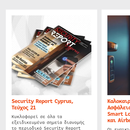
Security Report Cyprus,
Καλοκαιρ
Τεύχος 21
Ασφάλεια
Smart Lo
Κυκλοφορεί σε όλα τα
και Airb
εξειδικευμένα σημεία διανομής
το περιοδικό Security Report
Οι ενοικ