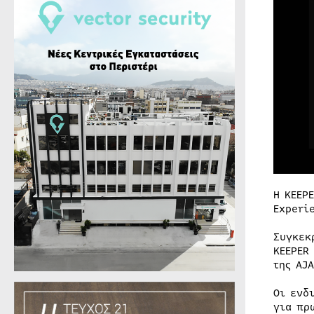
Η KEEP
Experi
Συγκεκ
KEEPER
της AJA
Οι ενδ
για πρ