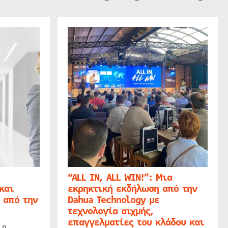
“ALL IN, ALL WIN!”: Μια
και
εκρηκτική εκδήλωση από την
 από την
Dahua Technology με
τεχνολογία αιχμής,
επαγγελματίες του κλάδου και
 η