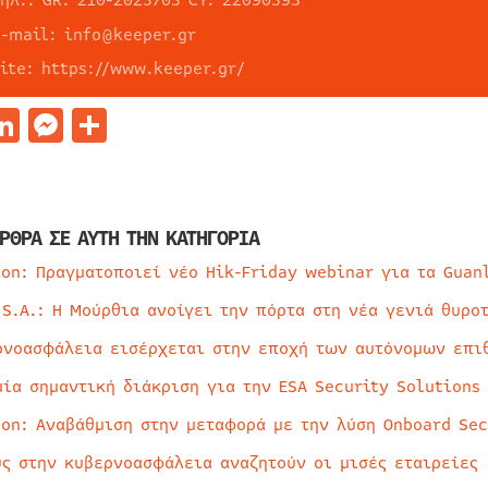
τηλ.: GR: 210-2025705 CY: 22090593
e-mail: info@keeper.gr
site: https://www.keeper.gr/
acebook
LinkedIn
Messenger
Μοιραστείτε
ΡΘΡΑ ΣΕ ΑΥΤΗ ΤΗΝ ΚΑΤΗΓΟΡΙΑ
ion: Πραγματοποιεί νέο Hik-Friday webinar για τα Guan
 S.A.: Η Μούρθια ανοίγει την πόρτα στη νέα γενιά θυρο
ρνοασφάλεια εισέρχεται στην εποχή των αυτόνομων επι
μία σημαντική διάκριση για την ESA Security Solutions
ion: Αναβάθμιση στην μεταφορά με την λύση Onboard Sec
ύς στην κυβερνοασφάλεια αναζητούν οι μισές εταιρείες