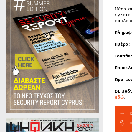
Μέσα α
εγκατα
απολαύ
Πληροφ
Ημέρα
Τοποθε
Προσέλ
Ώρα έν
Οι ενδ
εδώ
.