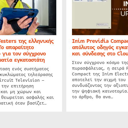
Testers της ελληνικής
Inim Previdia Compac
Το απαραίτητο
απόλυτος οδηγός εγκα
 για τον σύγχρονο
και σύνδεσης στο Clo
ατία εγκαταστάτη
Στον σύγχρονο κόσμο τη
πυρασφάλειας, η σειρά 
ταση ενός συστήματος
Compact της Inim Elect
 κυκλώματος τηλεόρασης
αποτελεί την αιχμή του 
ircuit Television –
συνδυάζοντας την αξιοπι
 την επιτήρηση
την ψηφιακή καινοτομία
 και μη χώρων και
το άρθρο, θα ανα…
 θεωρείται ασφαλής και
ατική όταν βασίζετ…