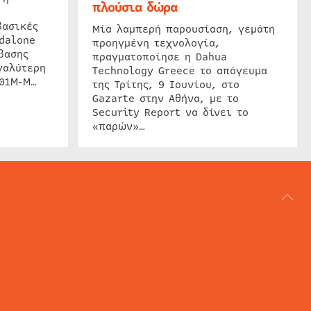
πλούσια δώρα
βασικές
Μία λαμπερή παρουσίαση, γεμάτη
dalone
προηγμένη τεχνολογία,
βασης
πραγματοποίησε η Dahua
γαλύτερη
Technology Greece το απόγευμα
201M-M…
της Τρίτης, 9 Ιουνίου, στο
Gazarte στην Αθήνα, με το
Security Report να δίνει το
«παρών»…
ΑΡΘΟΓΡΑΦΙΑ
REVIEWS
ACCESS CONTROL
IP SECURITY
ΕΓΚΑΤΑΣΤΑΣΕΙΣ