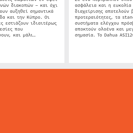
ινών διακοπών – και όχι
ασφάλεια και η ευκολία
ουν αυξηθεί σημαντικά
διαχείρισης αποτελούν 
δα και την Κύπρο. Οι
προτεραιότητες, τα stan
ς εστιάζουν ιδιαιτέρως
συστήματα ελέγχου πρόσ
εσίες που
αποκτούν ολοένα και με
ουν, και μάλι…
σημασία. Το Dahua ASI1
ΕΙΔΗΣΕΙΣ
ΤΑ ΝΕΑ ΤΗΣ ΑΓΟΡΑΣ
SECURITY NEWS
INTERSEC NEWS