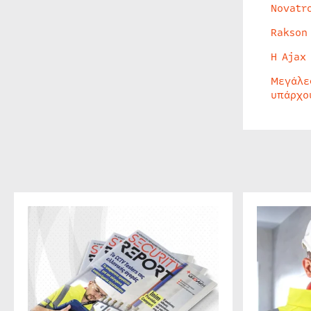
Novatr
Rakson
Η Ajax
Μεγάλε
υπάρχο