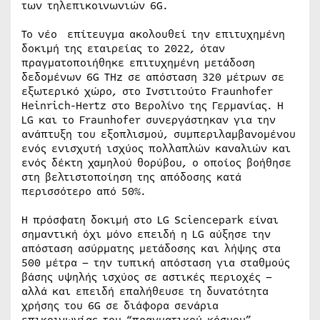
των τηλεπικοινωνιών 6G.
Το νέο επίτευγμα ακολουθεί την επιτυχημένη
δοκιμή της εταιρείας το 2022, όταν
πραγματοποιήθηκε επιτυχημένη μετάδοση
δεδομένων 6G THz σε απόσταση 320 μέτρων σε
εξωτερικό χώρο, στο Ινστιτούτο Fraunhofer
Heinrich-Hertz στο Βερολίνο της Γερμανίας. Η
LG και το Fraunhofer συνεργάστηκαν για την
ανάπτυξη του εξοπλισμού, συμπεριλαμβανομένου
ενός ενισχυτή ισχύος πολλαπλών καναλιών και
ενός δέκτη χαμηλού θορύβου, ο οποίος βοήθησε
στη βελτιστοποίηση της απόδοσης κατά
περισσότερο από 50%.
Η πρόσφατη δοκιμή στο LG Sciencepark είναι
σημαντική όχι μόνο επειδή η LG αύξησε την
απόσταση ασύρματης μετάδοσης και λήψης στα
500 μέτρα – την τυπική απόσταση για σταθμούς
βάσης υψηλής ισχύος σε αστικές περιοχές –
αλλά και επειδή επαλήθευσε τη δυνατότητα
χρήσης του 6G σε διάφορα σενάρια