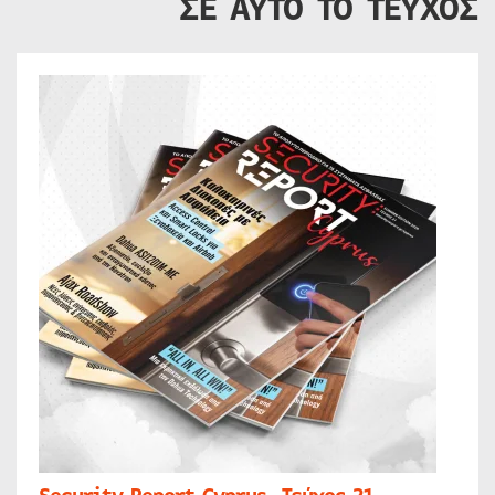
ΣΕ ΑΥΤΟ ΤΟ ΤΕΥΧΟΣ