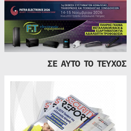
ΣΕ ΑΥΤΟ ΤΟ ΤΕΥΧΟΣ