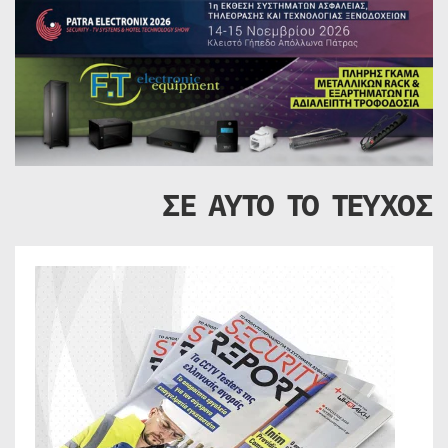
ΣΕ ΑΥΤΟ ΤΟ ΤΕΥΧΟΣ