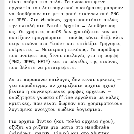
είναι ακόμα πιο απλά. Τα ενσωματωμένα
εργαλεία του λειτουργικού συστήματος μπορούν
να βοηθήσουν στη μετατροπή εικόνων από PNG
σε JPEG. Στα Windows, χρησιμοποιήστε απλώς
την εντολή στο Paint: Αρχείο → Αποθήκευση
ως. Οι χρήστες macOS δεν χρειάζεται καν να
ανοίξουν προγράμματα — απλώς κάντε δεξί κλικ
στην εικόνα στο Finder και επιλέξτε Γρήγορες
ενέργειες → Μετατροπή εικόνας. Το παράθυρο
που ανοίγει σας δίνει επιλογές για τη μορφή
(PNG, JPEG, HEIF) και το μέγεθος της εικόνας
που θέλετε να μετατρέψετε.
Αν οι παραπάνω επιλογές δεν είναι αρκετές —
για παράδειγμα, αν χειρίζεστε αρχεία ήχου/
βίντεο ή συγκεκριμένες μορφές αρχείων —
αναζητήστε γνωστά offline εργαλεία με καλές
κριτικές, που είναι δωρεάν και χρησιμοποιούν
λογισμικό ανοιχτού κώδικα λογισμικό.
Για αρχεία βίντεο (και πολλά αρχεία ήχου),
αξίζει να ρίξετε μια ματιά στο Handbrake
(Windows, macOS, Linux) και στο Shutter