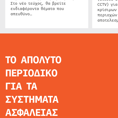
Στο νέο τεύχος, θα βρείτε
CCTV) για
ενδιαφέροντα θέματα που
κρίσιμων
απευθύνο…
περιοχών
αποτελεσμ
ΤΟ ΑΠΟΛΥΤΟ
INFO
ΑΡΧΙΚΗ
ΠΕΡΙΟΔΙΚΟ
ΕΙΔΗΣΕΙΣ
ΑΡΘΡΟΓΡΦΙΑ
ΓΙΑ ΤΑ
E-MAG
SPECIAL EDITIO
ΣΥΣΤΗΜΑΤΑ
ΤΑΥΤΟΤΗΤΑ
ΑΙΤΗΣΗ ΣΥΝΔΡΟ
ΑΣΦΑΛΕΙΑΣ
ΟΡΟΙ ΧΡΗΣΗΣ