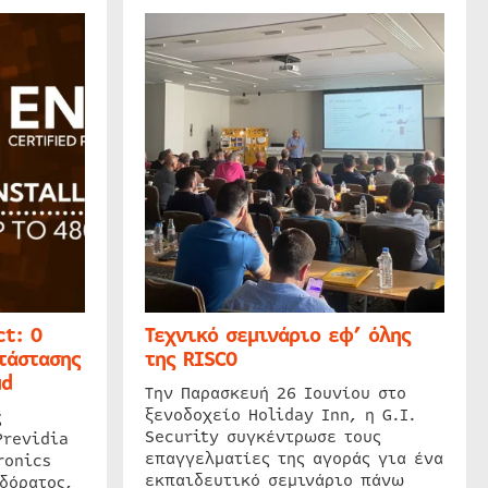
t: Ο
Τεχνικό σεμινάριο εφ’ όλης
τάστασης
της RISCO
ud
Την Παρασκευή 26 Ιουνίου στο
ξενοδοχείο Holiday Inn, η G.I.
ς
Security συγκέντρωσε τους
Previdia
επαγγελματίες της αγοράς για ένα
ronics
εκπαιδευτικό σεμινάριο πάνω
δόρατος,