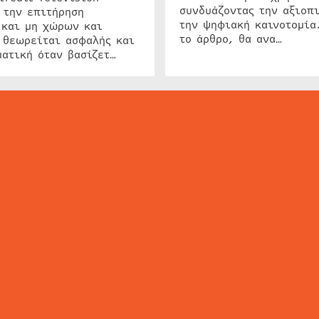
συνδυάζοντας την αξιοπι
 την επιτήρηση
την ψηφιακή καινοτομία
 και μη χώρων και
το άρθρο, θα ανα…
 θεωρείται ασφαλής και
ατική όταν βασίζετ…
ΕΙΔΗΣΕΙΣ
ΤΑ ΝΕΑ ΤΗΣ ΑΓΟΡΑΣ
SECURITY NEWS
INTERSEC NEWS
N
ΜΗΣ