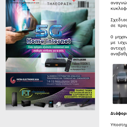
αναγνώ
κυκλοφ
Σχεδια
σε πρα
Ο μηχα
με ισχ
αντοχή
αναβαθ
Διάφορ
Υποστη