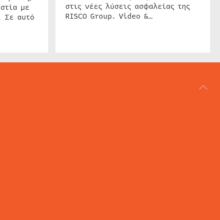
στις νέες λύσεις ασφαλείας της
στία με
RISCO Group. Video &…
. Σε αυτό
ΑΡΘΟΓΡΑΦΙΑ
REVIEWS
ACCESS CONTROL
IP SECURITY
ΕΓΚΑΤΑΣΤΑΣΕΙΣ
CCTV
ΚΑΜΕΡΕΣ
SECURITY SERVICES
MARITIME SECURITY