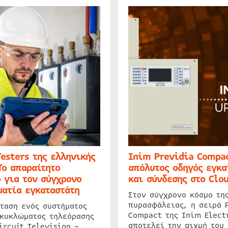
Testers της ελληνικής
Inim Previdia Compac
Το απαραίτητο
απόλυτος οδηγός εγκα
 για τον σύγχρονο
και σύνδεσης στο Clo
ατία εγκαταστάτη
Στον σύγχρονο κόσμο τη
πυρασφάλειας, η σειρά 
ταση ενός συστήματος
Compact της Inim Elect
 κυκλώματος τηλεόρασης
αποτελεί την αιχμή του 
ircuit Television –