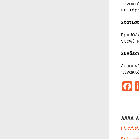
πινακί
επιτήρ
Στατισ
Προβάλ
view) 
Σύνδεσ
Διασυν
πινακί
F
ΑΛΛΑ Α
Hikvis
Ειδικο