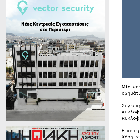
Μία νέ
οχημάτ
Συγκεκ
κυκλοφ
κυκλοφ
Η κάμε
Χάρη σ