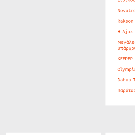
Novatr
Rakson
Η Ajax
Μεγάλε
υπάρχο
KEEPER
Olympi
Dahua 
Παράτα