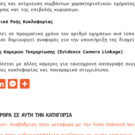
δες και ανίχνευση συμβάντων χαρακτηριστικών οχήματος,
ησης και της επιβολής κυρώσεων.
τικά Ροής Κυκλοφορίας
λει σε πραγματικό χρόνο τον αριθμό οχημάτων ανά τύπο
και δημιουργεί αναφορές για την υποστήριξη της διαχεί
η Καμερών Τεκμηρίωσης (Evidence Camera Linkage)
δέεται με άλλες κάμερες για ταυτόχρονη καταγραφή συ
δες κυκλοφορίας και πανοραμικά στιγμιότυπα.
acebook
LinkedIn
Messenger
Μοιραστείτε
ΡΘΡΑ ΣΕ ΑΥΤΗ ΤΗΝ ΚΑΤΗΓΟΡΙΑ
ion: Αναβάθμιση στην μεταφορά με την λύση Onboard Sec
ύς στην κυβερνοασφάλεια αναζητούν οι μισές εταιρείες