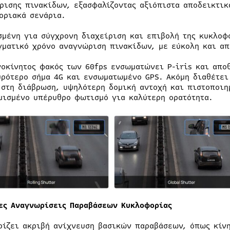
ρισης πινακίδων, εξασφαλίζοντας αξιόπιστα αποδεικτικ
οριακά σενάρια.
σμένη για σύγχρονη διαχείριση και επιβολή της κυκλοφο
γματικό χρόνο αναγνώριση πινακίδων, με εύκολη και α
νοκίνητος φακός των 60fps ενσωματώνει P-iris και απο
υρότερο σήμα 4G και ενσωματωμένο GPS. Ακόμη διαθέτει
 στη διάβρωση, υψηλότερη δομική αντοχή και πιστοποιημ
μισμένο υπέρυθρο φωτισμό για καλύτερη ορατότητα.
ες Αναγνωρίσεις Παραβάσεων Κυκλοφορίας
ρίζει ακριβή ανίχνευση βασικών παραβάσεων, όπως κίν