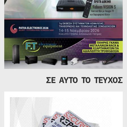
ΣΕ ΑΥΤΟ ΤΟ ΤΕΥΧΟΣ