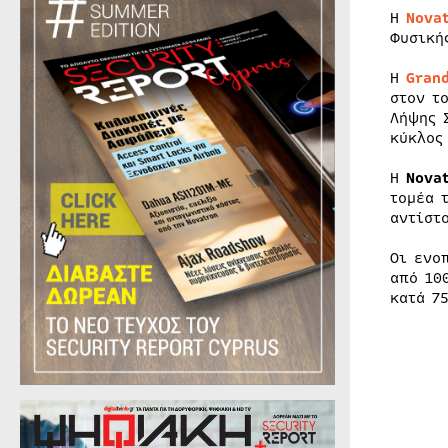
Η
Novat
Φυσική
Η
Gran
στον τ
Λήψης 
κύκλος
Η
Nova
τομέα 
αντίστ
Οι ενο
από 10
κατά 7