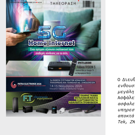
Ο Διευ
ενθουσ
μεγάλη
Ασφάλε
ασφαλε
υπηρεσ
αποκτά
Tek, Z