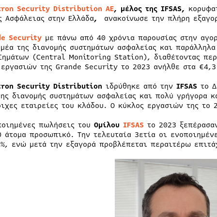
ron Security Distribution ΑΕ
, μέλος της IFSAS,
κορυφα
ς Ασφάλειας στην Ελλάδα
,
ανακοίνωσε την πλήρη εξαγο
de Security
με πάνω από 40 χρόνια παρουσίας στην αγορ
ομέα της διανομής συστημάτων ασφαλείας και παράλληλα
Σημάτων (Central Monitoring Station), διαθέτοντας περ
 εργασιών της Grande Security το 2023 ανήλθε στα €4,
tron
Security
Distribution
ιδρύθηκε από την
IFSAS
το Δ
της διανομής συστημάτων ασφαλείας και πολύ γρήγορα κ
οιχες εταιρείες του κλάδου. Ο κύκλος εργασιών της το
ποιημένες πωλήσεις του
Ομίλου
IFSAS
το 2023 ξεπέρασα
0 άτομα προσωπικό. Την τελευταία 3ετία οι ενοποιημέ
5%, ενώ μετά την εξαγορά προβλέπεται περαιτέρω επιτά