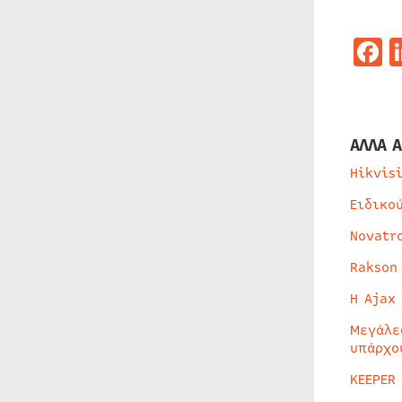
F
ΑΛΛΑ Α
Hikvis
Ειδικο
Novatr
Rakson
Η Ajax
Μεγάλε
υπάρχο
KEEPER