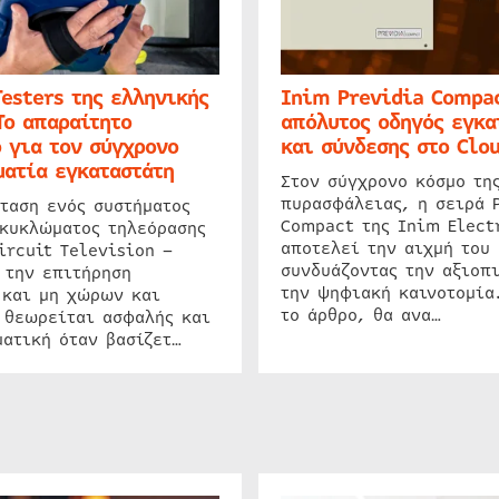
Testers της ελληνικής
Inim Previdia Compac
Το απαραίτητο
απόλυτος οδηγός εγκα
 για τον σύγχρονο
και σύνδεσης στο Clo
ατία εγκαταστάτη
Στον σύγχρονο κόσμο τη
πυρασφάλειας, η σειρά 
ταση ενός συστήματος
Compact της Inim Elect
 κυκλώματος τηλεόρασης
αποτελεί την αιχμή του 
ircuit Television –
συνδυάζοντας την αξιοπι
 την επιτήρηση
την ψηφιακή καινοτομία
 και μη χώρων και
το άρθρο, θα ανα…
 θεωρείται ασφαλής και
ατική όταν βασίζετ…