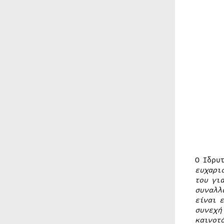
Ο Ιδρυ
ευχαρι
του γι
συναλλ
είναι 
συνεχή
καινοτ