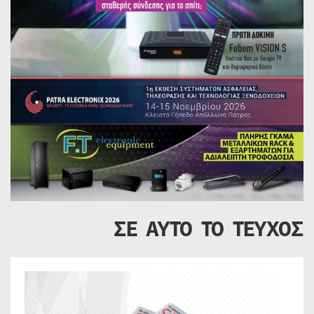
ΣΕ ΑΥΤΟ ΤΟ ΤΕΥΧΟΣ