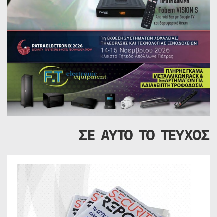
ΣΕ ΑΥΤΟ ΤΟ ΤΕΥΧΟΣ