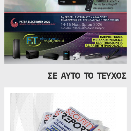
ΣΕ ΑΥΤΟ ΤΟ ΤΕΥΧΟΣ