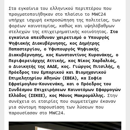
Στα εγκαίνια του ελληνικού περιπτέρου που
πραγματοποιήθηκαν στο πλαίσιο το MWC24
υπήρχε ισχυρή εκπροσώπηση της πολιτείας, των
φορέων καινοτομίας, καθώς και υψηλόβαθμων
στελεχών της επιχειρηματικής κοινότητας.
Στα
εγκαίνια απεύθυναν χαιρετισμό ο Υπουργός
Ψηφιακής Διακυβέρνησης, κος Δημήτρης
Παπαστεργίου, ο Υφυπουργός Ψηφιακής
Διακυβέρνησης, κος Κωνσταντίνος Κυρανάκης, ο
Περιφερειάρχης Αττικής, κος Νίκος Χαρδαλιάς,
ο Διοικητής της ΑΑΔΕ, κος. Γιώργος Πιτσιλής, η
Πρόεδρος του Εμπορικού και Βιομηχανικού
Επιμελητηρίου Αθηνών (ΕΒΕΑ), κα Σοφία
Εφραίμογλου-Κουνενάκη, και ο Πρόεδρος του
Συνδέσμου Επιχειρήσεων Καινοτόμων Εφαρμογών
Ελλάδος (ΣΕΚΕΕ), κος Μάνος Μακρομάλλης.
Στην
συνέχεια οι εταιρίες που συμμετείχαν έκαναν
μια σύντομη παρουσίαση των λύσεων που
παρουσίασαν στο MWC24.