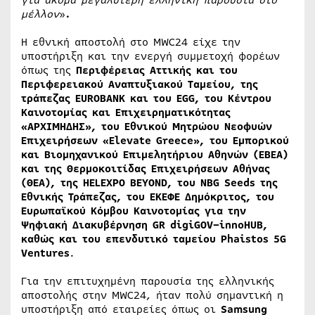
για ακόμα μεγαλύτερη ελληνική παρουσία στο
μέλλον
»
.
Η εθνική αποστολή στο MWC24 είχε την
υποστήριξη και την ενεργή συμμετοχή φορέων
όπως της
Περιφέρειας Αττικής και του
Περιφερειακού Αναπτυξιακού Ταμείου, της
τράπεζας EUROBANK και του
EGG
, του Κέντρου
Καινοτομίας και Επιχειρηματικότητας
«ΑΡΧΙΜΗΔΗΣ», του Εθνικού Μητρώου Νεοφυών
Επιχειρήσεων «Elevate Greece», του Εμπορικού
και Βιομηχανικού Επιμελητήριου Αθηνών (ΕΒΕΑ)
και της Θερμοκοιτίδας Επιχειρήσεων Αθήνας
(ΘΕΑ), της
HELEXPO
BEYOND
, του
NBG
Seeds
της
Εθνικής Τράπεζας, του ΕΚΕΦΕ Δημόκριτος, του
Ευρωπαϊκού Κόμβου Καινοτομίας για την
Ψηφιακή Διακυβέρνηση
GR
digiGOV
–
innoHUB
,
καθώς και του επενδυτικό ταμείου
Phaistos
5
G
Ventures
.
Για την επιτυχημένη παρουσία της ελληνικής
αποστολής στην MWC24, ήταν πολύ σημαντική η
υποστήριξη από εταιρείες όπως οι
Samsung