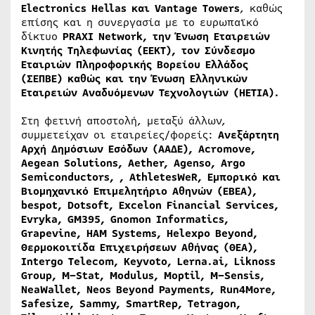
Electronics
Hellas
και
Vantage
Towers
, καθώς
επίσης και η συνεργασία με το ευρωπαϊκό
δίκτυο
PRAXI
Network
, την Ένωση Εταιρειών
Κινητής Τηλεφωνίας (ΕΕΚΤ), τον Σύνδεσμο
Εταιριών Πληροφορικής Βορείου Ελλάδος
(ΣΕΠΒΕ) καθώς και την Ένωση Ελληνικών
Εταιρειών Αναδυόμενων Τεχνολογιών (
HETIA
).
Στη φετινή αποστολή, μεταξύ άλλων,
συμμετείχαν οι εταιρείες/φορείς:
Ανεξάρτητη
Αρχή Δημόσιων Εσόδων (ΑΑΔΕ),
Acromove
,
Aegean
Solutions
,
Aether
,
Agenso
,
Argo
Semiconductors
, ,
AthletesWeR
, Εμπορικό και
Βιομηχανικό Επιμελητήριο Αθηνών (ΕΒΕΑ),
bespot
,
Dotsoft
,
Excelon
Financial
Services
,
Evryka,
GM
395,
Gnomon
Informatics
,
Grapevine
,
HAM
Systems
,
Helexpo
Beyond
,
Θερμοκοιτίδα Επιχειρήσεων Αθήνας (ΘΕΑ),
Intergo
Telecom
,
Keyvoto
, Lerna.ai,
Liknoss
Group
,
M
–
Stat
,
Modulus
,
Moptil
,
M
–
Sensis
,
NeaWallet,
Neos
Beyond
Payments
,
Run
4
More
,
Safesize
,
Sammy
,
SmartRep
,
Tetragon
,