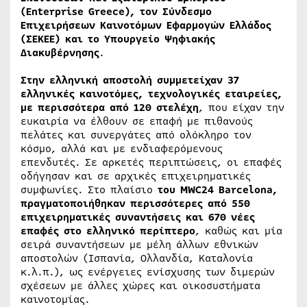
(Enterprise Greece), τον Σύνδεσμο
Επιχειρήσεων Καινοτόμων Εφαρμογών Ελλάδος
(ΣΕΚΕΕ) και το Υπουργείο Ψηφιακής
Διακυβέρνησης
.
Στην ελληνική αποστολή συμμετείχαν 37
ελληνικές καινοτόμες, τεχνολογικές εταιρείες,
με περισσότερα από 120 στελέχη
, που είχαν την
ευκαιρία να έλθουν σε επαφή με πιθανούς
πελάτες και συνεργάτες από ολόκληρο τον
κόσμο, αλλά και με ενδιαφερόμενους
επενδυτές. Σε αρκετές περιπτώσεις, οι επαφές
οδήγησαν και σε αρχικές επιχειρηματικές
συμφωνίες. Στο πλαίσιο
του
MWC
24
Barcelona
,
πραγματοποιήθηκαν περισσότερες από 550
επιχειρηματικές συναντήσεις και 670 νέες
επαφές στο ελληνικό περίπτερο
, καθώς και μία
σειρά συναντήσεων με μέλη άλλων εθνικών
αποστολών (Ισπανία, Ολλανδία, Καταλονία
κ.λ.π.), ως ενέργειες ενίσχυσης των διμερών
σχέσεων με άλλες χώρες και οικοσυστήματα
καινοτομίας.