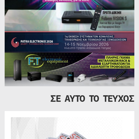
ΣΕ ΑΥΤΟ ΤΟ ΤΕΥΧΟΣ