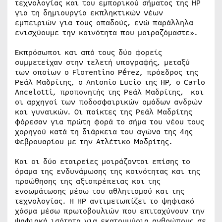
τεχνολογίας και του εμπορικού σήματος της HP
για τη δημιουργία εκπληκτικών νέων
εμπειριών για τους οπαδούς, ενώ παράλληλα
ενισχύουμε την κοινότητα που μοιραζόμαστε».
Εκπρόσωποι και από τους δύο φορείς
συμμετείχαν στην τελετή υπογραφής, μεταξύ
των οποίων ο Florentino Pérez, πρόεδρος της
Ρεάλ Μαδρίτης, ο Antonio Lucio της HP, ο Carlo
Ancelotti, προπονητής της Ρεάλ Μαδρίτης, και
οι αρχηγοί των ποδοσφαιρικών ομάδων ανδρών
και γυναικών. Οι παίκτες της Ρεάλ Μαδρίτης
φόρεσαν για πρώτη φορά το σήμα του νέου τους
χορηγού κατά τη διάρκεια του αγώνα της 4ης
Φεβρουαρίου με την Ατλέτικο Μαδρίτης.
Και οι δύο εταιρείες μοιράζονται επίσης το
όραμα της ενδυνάμωσης της κοινότητας και της
προώθησης της αξιοπρέπειας και της
ενσωμάτωσης μέσω του αθλητισμού και της
τεχνολογίας. Η HP αντιμετωπίζει το ψηφιακό
χάσμα μέσω πρωτοβουλιών που επιταχύνουν την
ψηφιακή ισότητα για εκατομμύρια ανθρώπους σε