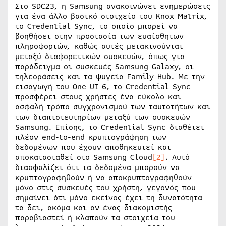
Στο SDC23, η Samsung ανακοινώνει ενημερώσεις
για ένα άλλο βασικό στοιχείο του Knox Matrix,
το Credential Sync, το οποίο μπορεί να
βοηθήσει στην προστασία των ευαίσθητων
πληροφοριών, καθώς αυτές μετακινούνται
μεταξύ διαφορετικών συσκευών, όπως για
παράδειγμα οι συσκευές Samsung Galaxy, οι
τηλεοράσεις και τα ψυγεία Family Hub. Με την
εισαγωγή του One UI 6, το Credential Sync
προσφέρει στους χρήστες ένα εύκολο και
ασφαλή τρόπο συγχρονισμού των ταυτοτήτων και
των διαπιστευτηρίων μεταξύ των συσκευών
Samsung. Επίσης, το Credential Sync διαθέτει
πλέον end-to-end κρυπτογράφηση των
δεδομένων που έχουν αποθηκευτεί και
αποκατασταθεί στο Samsung Cloud
[2]
. Αυτό
διασφαλίζει ότι τα δεδομένα μπορούν να
κρυπτογραφηθούν ή να αποκρυπτογραφηθούν
μόνο στις συσκευές του χρήστη, γεγονός που
σημαίνει ότι μόνο εκείνος έχει τη δυνατότητα
τα δει, ακόμα και αν ένας διακομιστής
παραβιαστεί ή κλαπούν τα στοιχεία του