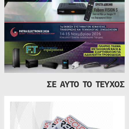
ΣΕ ΑΥΤΟ ΤΟ ΤΕΥΧΟΣ