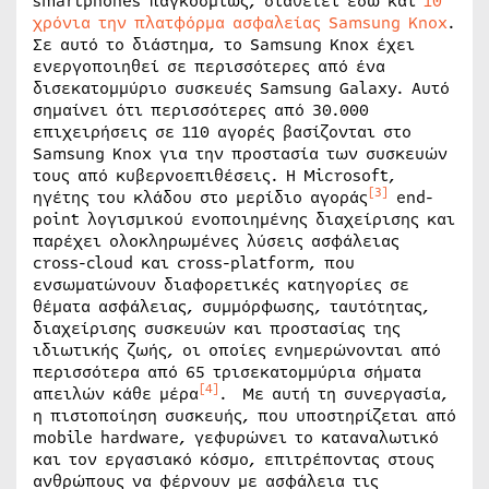
smartphones παγκοσμίως, διαθέτει εδώ και
10
χρόνια την πλατφόρμα ασφαλείας Samsung Knox
.
Σε αυτό το διάστημα, το Samsung Knox έχει
ενεργοποιηθεί σε περισσότερες από ένα
δισεκατομμύριο συσκευές Samsung Galaxy. Αυτό
σημαίνει ότι περισσότερες από 30.000
επιχειρήσεις σε 110 αγορές βασίζονται στο
Samsung Knox για την προστασία των συσκευών
τους από κυβερνοεπιθέσεις. Η Microsoft,
[3]
ηγέτης του κλάδου στο μερίδιο αγοράς
end-
point λογισμικού ενοποιημένης διαχείρισης και
παρέχει ολοκληρωμένες λύσεις ασφάλειας
cross-cloud και cross-platform, που
ενσωματώνουν διαφορετικές κατηγορίες σε
θέματα ασφάλειας, συμμόρφωσης, ταυτότητας,
διαχείρισης συσκευών και προστασίας της
ιδιωτικής ζωής, οι οποίες ενημερώνονται από
περισσότερα από 65 τρισεκατομμύρια σήματα
[4]
απειλών κάθε μέρα
. Με αυτή τη συνεργασία,
η πιστοποίηση συσκευής, που υποστηρίζεται από
mobile hardware, γεφυρώνει το καταναλωτικό
και τον εργασιακό κόσμο, επιτρέποντας στους
ανθρώπους να φέρνουν με ασφάλεια τις