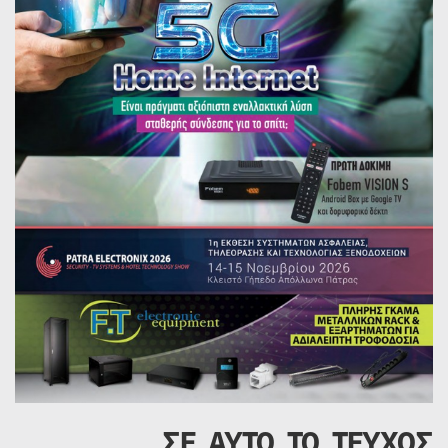
ΣΕ ΑΥΤΟ ΤΟ ΤΕΥΧΟΣ