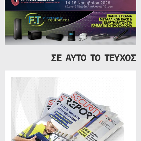
ΣΕ ΑΥΤΟ ΤΟ ΤΕΥΧΟΣ