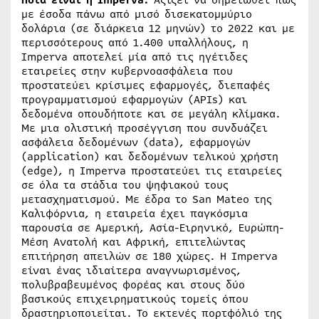
Ποια είναι η Imperva:
Αξίζει να σημειωθεί πως
με έσοδα πάνω από μισό δισεκατομμύριο
δολάρια (σε διάρκεια 12 μηνών) το 2022 και με
περισσότερους από 1.400 υπαλλήλους, η
Imperva αποτελεί μία από τις ηγέτιδες
εταιρείες στην κυβερνοασφάλεια που
προστατεύει κρίσιμες εφαρμογές, διεπαφές
προγραμματισμού εφαρμογών (APIs) και
δεδομένα οπουδήποτε και σε μεγάλη κλίμακα.
Με μια ολιστική προσέγγιση που συνδυάζει
ασφάλεια δεδομένων (data), εφαρμογών
(application) και δεδομένων τελικού χρήστη
(edge), η Ιmperva προστατεύει τις εταιρείες
σε όλα τα στάδια του ψηφιακού τους
μετασχηματισμού. Με έδρα το San Mateo της
Καλιφόρνια, η εταιρεία έχει παγκόσμια
παρουσία σε Αμερική, Ασία-Ειρηνικό, Ευρώπη-
Μέση Ανατολή και Αφρική, επιτελώντας
επιτήρηση απειλών σε 180 χώρες. Η Imperva
είναι ένας ιδιαίτερα αναγνωρισμένος,
πολυβραβευμένος φορέας και στους δύο
βασικούς επιχειρηματικούς τομείς όπου
δραστηριοποιείται. Το εκτενές πορτφόλιό της