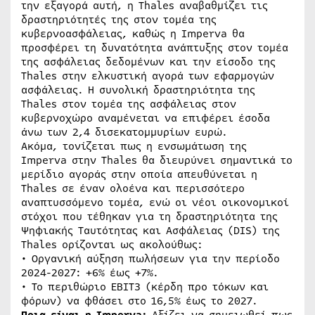
την εξαγορά αυτή, η Thales αναβαθμίζει τις
δραστηριότητές της στον τομέα της
κυβερνοασφάλειας, καθώς η Imperva θα
προσφέρει τη δυνατότητα ανάπτυξης στον τομέα
της ασφάλειας δεδομένων και την είσοδο της
Thales στην ελκυστική αγορά των εφαρμογών
ασφάλειας. Η συνολική δραστηριότητα της
Thales στον τομέα της ασφάλειας στον
κυβερνοχώρο αναμένεται να επιφέρει έσοδα
άνω των 2,4 δισεκατομμυρίων ευρώ.
Ακόμα, τονίζεται πως η ενσωμάτωση της
Imperva στην Thales θα διευρύνει σημαντικά το
μερίδιο αγοράς στην οποία απευθύνεται η
Thales σε έναν ολοένα και περισσότερο
αναπτυσσόμενο τομέα, ενώ οι νέοι οικονομικοί
στόχοι που τέθηκαν για τη δραστηριότητα της
Ψηφιακής Ταυτότητας και Ασφάλειας (DIS) της
Thales ορίζονται ως ακολούθως:
• Οργανική αύξηση πωλήσεων για την περίοδο
2024-2027: +6% έως +7%.
• Το περιθώριο EBIT3 (κέρδη προ τόκων και
φόρων) να φθάσει στο 16,5% έως το 2027.