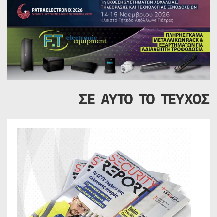
ΣΕ ΑΥΤΟ ΤΟ ΤΕΥΧΟΣ