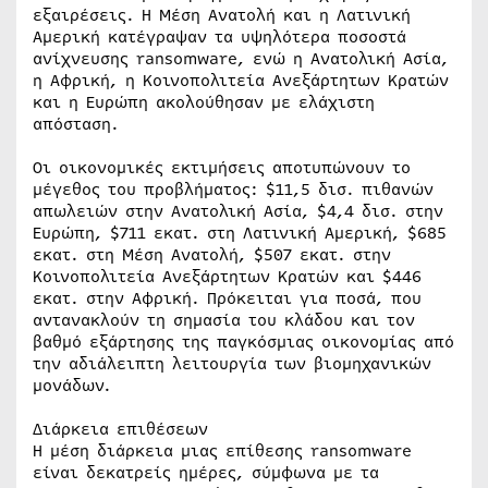
εξαιρέσεις. Η Μέση Ανατολή και η Λατινική
Αμερική κατέγραψαν τα υψηλότερα ποσοστά
ανίχνευσης ransomware, ενώ η Ανατολική Ασία,
η Αφρική, η Κοινοπολιτεία Ανεξάρτητων Κρατών
και η Ευρώπη ακολούθησαν με ελάχιστη
απόσταση.
Οι οικονομικές εκτιμήσεις αποτυπώνουν το
μέγεθος του προβλήματος: $11,5 δισ. πιθανών
απωλειών στην Ανατολική Ασία, $4,4 δισ. στην
Ευρώπη, $711 εκατ. στη Λατινική Αμερική, $685
εκατ. στη Μέση Ανατολή, $507 εκατ. στην
Κοινοπολιτεία Ανεξάρτητων Κρατών και $446
εκατ. στην Αφρική. Πρόκειται για ποσά, που
αντανακλούν τη σημασία του κλάδου και τον
βαθμό εξάρτησης της παγκόσμιας οικονομίας από
την αδιάλειπτη λειτουργία των βιομηχανικών
μονάδων.
Διάρκεια επιθέσεων
Η μέση διάρκεια μιας επίθεσης ransomware
είναι δεκατρείς ημέρες, σύμφωνα με τα