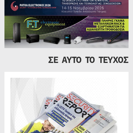
ΣΕ ΑΥΤΟ ΤΟ ΤΕΥΧΟΣ