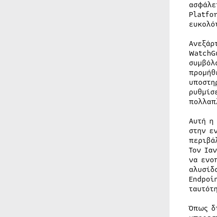
ασφάλε
Platfo
ευκολό
Ανεξάρ
WatchG
συμβόλ
προμήθ
υποστη
ρυθμίσ
πολλαπ
Αυτή η
στην ε
περιβά
Τον Ια
να ενο
αλυσίδ
Endpoi
ταυτότ
Όπως δ