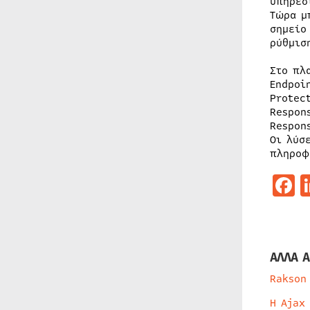
υπηρεσ
Τώρα μ
σημείο
ρύθμισ
Στο πλ
Endpoi
Protec
Respon
Respon
Οι λύσ
πληροφ
F
ΑΛΛΑ Α
Rakson
Η Ajax