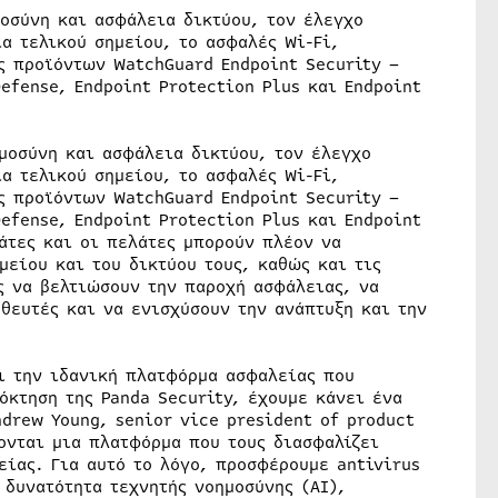
μοσύνη και ασφάλεια δικτύου, τον έλεγχο
α τελικού σημείου, το ασφαλές Wi-Fi,
ς προϊόντων WatchGuard Endpoint Security –
efense, Endpoint Protection Plus και Endpoint
μοσύνη και ασφάλεια δικτύου, τον έλεγχο
α τελικού σημείου, το ασφαλές Wi-Fi,
ς προϊόντων WatchGuard Endpoint Security –
efense, Endpoint Protection Plus και Endpoint
άτες και οι πελάτες μπορούν πλέον να
μείου και του δικτύου τους, καθώς και τις
ς να βελτιώσουν την παροχή ασφάλειας, να
θευτές και να ενισχύσουν την ανάπτυξη και την
ι την ιδανική πλατφόρμα ασφαλείας που
όκτηση της Panda Security, έχουμε κάνει ένα
drew Young, senior vice president of product
ονται μια πλατφόρμα που τους διασφαλίζει
ίας. Για αυτό το λόγο, προσφέρουμε antivirus
 δυνατότητα τεχνητής νοημοσύνης (AI),