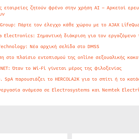
ς εταιρείες ζητούν φρένο στην χρήση AI – Αρκετοί ερε
υν
 Group: Πάρτε τον έλεγχο κάθε χώρου με το AJAX LifeQua
a Electronics: Σημαντική διάκριση για τον εργαζόμενο 
Technology: Νέα αρχική σελίδα στο DMSS
ση στο πλαίσιο εντοπισμού της online σεξουαλικής κακ
rNET: Όταν το Wi-Fi γίνεται μέρος της φιλοξενίας
O. SpA παρουσιάζει το HERCOLA2K για το σπίτι ή το κατά
νεργασία ανάμεσα σε Electrosystems και Nemtek Electr