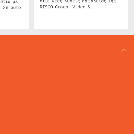
στις νέες λύσεις ασφαλείας της
στία με
RISCO Group. Video &…
. Σε αυτό
ΑΡΘΟΓΡΑΦΙΑ
REVIEWS
ACCESS CONTROL
IP SECURITY
ΕΓΚΑΤΑΣΤΑΣΕΙΣ
CCTV
ΚΑΜΕΡΕΣ
SECURITY SERVICES
MARITIME SECURITY
AVIATION SECURITY