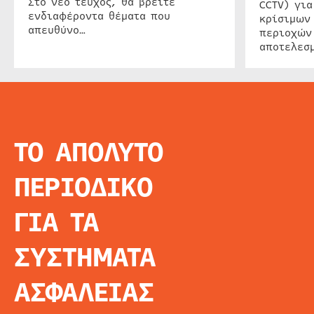
Στο νέο τεύχος, θα βρείτε
CCTV) για
ενδιαφέροντα θέματα που
κρίσιμων
απευθύνο…
περιοχών
αποτελεσμ
ΤΟ ΑΠΟΛΥΤΟ
INFO
ΑΡΧΙΚΗ
ΠΕΡΙΟΔΙΚΟ
ΕΙΔΗΣΕΙΣ
ΑΡΘΡΟΓΡΦΙΑ
ΓΙΑ ΤΑ
E-MAG
SPECIAL EDITIO
ΣΥΣΤΗΜΑΤΑ
ΤΑΥΤΟΤΗΤΑ
ΑΙΤΗΣΗ ΣΥΝΔΡΟ
ΑΣΦΑΛΕΙΑΣ
ΟΡΟΙ ΧΡΗΣΗΣ