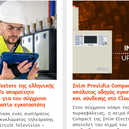
Testers της ελληνικής
Inim Previdia Compac
Το απαραίτητο
απόλυτος οδηγός εγκα
 για τον σύγχρονο
και σύνδεσης στο Clo
ατία εγκαταστάτη
Στον σύγχρονο κόσμο τη
πυρασφάλειας, η σειρά 
ταση ενός συστήματος
Compact της Inim Elect
 κυκλώματος τηλεόρασης
αποτελεί την αιχμή του 
ircuit Television –