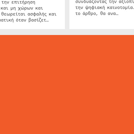
συνδυάζοντας την αξιοπι
 την επιτήρηση
την ψηφιακή καινοτομία
 και μη χώρων και
το άρθρο, θα ανα…
 θεωρείται ασφαλής και
ατική όταν βασίζετ…
ΕΙΔΗΣΕΙΣ
ΤΑ ΝΕΑ ΤΗΣ ΑΓΟΡΑΣ
SECURITY NEWS
INTERSEC NEWS
N
ΜΗΣ