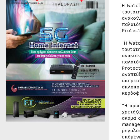
Η Watc
ταυτότ
ανακοί
παλαιό
Protec
Η Watc
ταυτότ
ανακοί
παλαιό
Protec
αναπτύ
υπηρεσ
απλοπο
κερδοφ
“Η πρω
χρειάζ
ακόμα 
manage
μεγαλύ
επόμεν