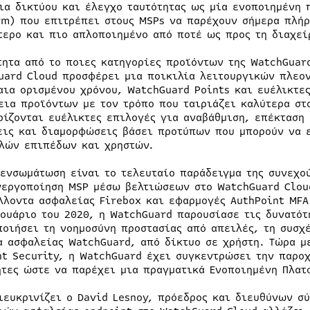
ια δικτύου και έλεγχο ταυτότητας ως μία ενοποιημένη 
rm) που επιτρέπει στους MSPs να παρέχουν σήμερα πλήρ
τερο και πιο απλοποιημένο από ποτέ ως προς τη διαχεί
τητα από το ποιες κατηγορίες προϊόντων της WatchGuar
uard Cloud προσφέρει μια ποικιλία λειτουργικών πλεο
αια ορισμένου χρόνου, WatchGuard Points και ευέλικτες
εια προϊόντων με τον τρόπο που ταιριάζει καλύτερα στ
ρίζονται ευέλικτες επιλογές για αναβάθμιση, επέκταση
εις και διαμορφώσεις βάσει προτύπων που μπορούν να 
λών επιπέδων και χρηστών.
 ενσωμάτωση είναι το τελευταίο παράδειγμα της συνεχο
νεργοποίηση MSP μέσω βελτιώσεων στο WatchGuard Cloud
λλοντα ασφαλείας Firebox και εφαρμογές AuthPoint MFA
νουάριο του 2020, η WatchGuard παρουσίασε τις δυνατότ
ποιήσει τη νοημοσύνη προστασίας από απειλές, τη συσχ
α ασφαλείας WatchGuard, από δίκτυο σε χρήστη. Τώρα μ
nt Security, η WatchGuard έχει συγκεντρώσει την παροχ
ητες ώστε να παρέχει μια πραγματικά Ενοποιημένη Πλατ
ιευκρινίζει ο David Lesnoy, πρόεδρος και διευθύνων σύ