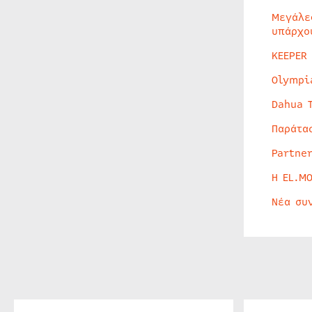
Μεγάλε
υπάρχο
KEEPER
Olympi
Dahua 
Παράτα
Partne
Η EL.M
Νέα συ