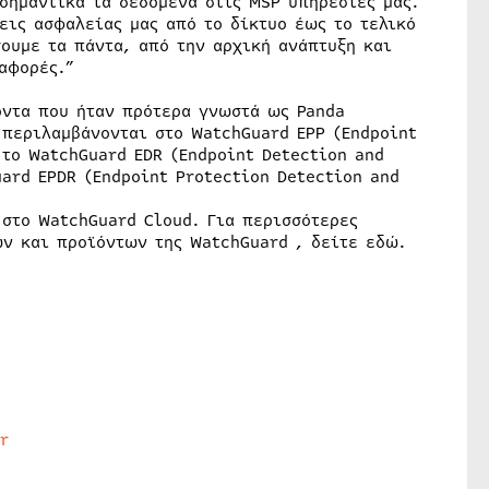
σημαντικά τα δεδομένα στις MSP υπηρεσίες μας.
εις ασφαλείας μας από το δίκτυο έως το τελικό
ουμε τα πάντα, από την αρχική ανάπτυξη και
αφορές.”
όντα που ήταν πρότερα γνωστά ως Panda
 περιλαμβάνονται στο WatchGuard EPP (Endpoint
 το WatchGuard EDR (Endpoint Detection and
uard EPDR (Endpoint Protection Detection and
 στο WatchGuard Cloud. Για περισσότερες
ν και προϊόντων της WatchGuard , δείτε εδώ.
r