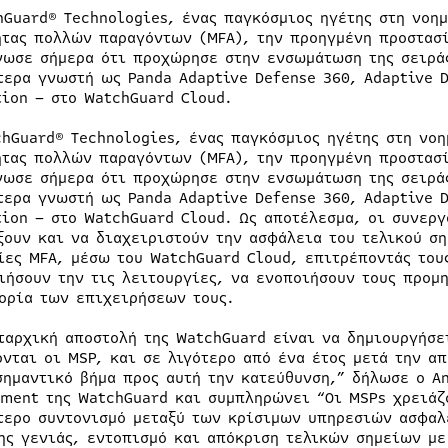
hGuard® Technologies, ένας παγκόσμιος ηγέτης στη νοη
ητας πολλών παραγόντων (MFA), την προηγμένη προστασί
νωσε σήμερα ότι προχώρησε στην ενσωμάτωση της σειρά
τερα γνωστή ως Panda Adaptive Defense 360, Adaptive D
tion – στο WatchGuard Cloud.
hGuard® Technologies, ένας παγκόσμιος ηγέτης στη νοη
ητας πολλών παραγόντων (MFA), την προηγμένη προστασί
νωσε σήμερα ότι προχώρησε στην ενσωμάτωση της σειρά
τερα γνωστή ως Panda Adaptive Defense 360, Adaptive D
tion – στο WatchGuard Cloud. Ως αποτέλεσμα, οι συνεργ
ξουν και να διαχειριστούν την ασφάλεια του τελικού ση
ίες MFA, μέσω του WatchGuard Cloud, επιτρέποντάς του
ιήσουν την τις λειτουργίες, να ενοποιήσουν τους προμη
ορία των επιχειρήσεων τους.
ταρχική αποστολή της WatchGuard είναι να δημιουργήσε
ονται οι MSP, και σε λιγότερο από ένα έτος μετά την απ
σημαντικό βήμα προς αυτή την κατεύθυνση,” δήλωσε ο An
ment της WatchGuard και συμπληρώνει “Οι MSPs χρειάζ
τερο συντονισμό μεταξύ των κρίσιμων υπηρεσιών ασφαλε
ης γενιάς, εντοπισμό και απόκριση τελικών σημείων με