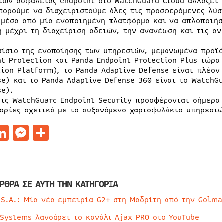
ιών ασφαλείας endpoint στο WatchGuard Cloud αλλάζει 
πορούμε να διαχειριστούμε όλες τις προσφερόμενες λύσ
 μέσα από μία ενοποιημένη πλατφόρμα και να απλοποιήσ
η μέχρι τη διαχείριση αδειών, την ανανέωση και τις αν
αίσιο της ενοποίησης των υπηρεσιών, μεμονωμένα προϊ
nt Protection και Panda Endpoint Protection Plus τώρα
tion Platform), το Panda Adaptive Defense είναι πλέον
se) και το Panda Adaptive Defense 360 είναι το WatchG
se).
εις WatchGuard Endpoint Security προσφέρονται σήμερα
ορίες σχετικά με το αυξανόμενο χαρτοφυλάκιο υπηρεσιώ
acebook
LinkedIn
Messenger
Μοιραστείτε
ΡΘΡΑ ΣΕ ΑΥΤΗ ΤΗΝ ΚΑΤΗΓΟΡΙΑ
 S.A.: Μία νέα εμπειρία G2+ στη Μαδρίτη από την Golma
 Systems λανσάρει το κανάλι Ajax PRO στο YouTube