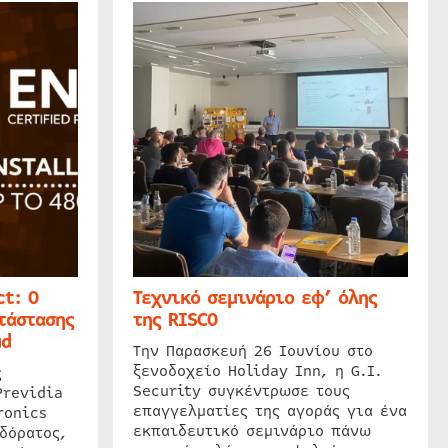
t: Ο
Τεχνικό σεμινάριο εφ’ όλης
τάστασης
της RISCO
ud
Την Παρασκευή 26 Ιουνίου στο
ξενοδοχείο Holiday Inn, η G.I.
ς
Security συγκέντρωσε τους
Previdia
επαγγελματίες της αγοράς για ένα
ronics
εκπαιδευτικό σεμινάριο πάνω
δόρατος,