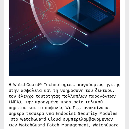
Η WatchGuard® Technologies, παγκόσμιος ηγέτης
στην ασφάλεια και τη νοημοσύνη του δικτύου,
τον έλεγχο ταυτότητας πολλαπλών παραγόντων
(MFA), την προηγμένη προστασία τελικού
σημείου και το ασφαλές Wi-Fi,, ανακοίνωσε
σήμερα τέσσερα νέα Endpoint Security Modules
στο WatchGuard Cloud συμπεριλαμβανομένων
των WatchGuard Patch Management, WatchGuard