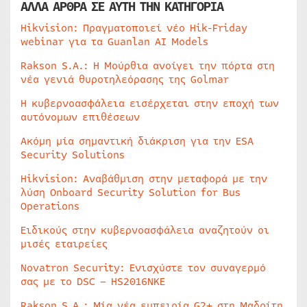
ΑΛΛΑ ΑΡΘΡΑ ΣΕ ΑΥΤΗ ΤΗΝ ΚΑΤΗΓΟΡΙΑ
Hikvision: Πραγματοποιεί νέο Hik-Friday
webinar για τα Guanlan AI Models
Rakson S.A.: Η Μούρθια ανοίγει την πόρτα στη
νέα γενιά θυροτηλεόρασης της Golmar
Η κυβερνοασφάλεια εισέρχεται στην εποχή των
αυτόνομων επιθέσεων
Ακόμη μία σημαντική διάκριση για την ESA
Security Solutions
Hikvision: Αναβάθμιση στην μεταφορά με την
λύση Onboard Security Solution for Bus
Operations
Ειδικούς στην κυβερνοασφάλεια αναζητούν οι
μισές εταιρείες
Novatron Security: Ενισχύστε τον συναγερμό
σας με το DSC – HS2016NKE
Rakson S.A.: Μία νέα εμπειρία G2+ στη Μαδρίτη