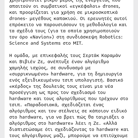
χρησιμοποιεί μικρό μέρος της ενέργειας που
απαιτούν οι συμβατικοί «εγκέφαλοι» drones,
και προορίζεται για χρήση σε μικροσκοπικά
drones- μεγέθους καπακιού. Οι ερευνητές αυτοί
επρόκειτο να παρουσιάσουν τη μεθοδολογία και
τα σχέδιά τους (για τα οποία χρησιμοποιούν
τον όρο «Navion») στη συνδιάσκεψη Robotics:
Science and Systems στο ΜΙΤ.
Η ομάδα, με επικεφαλής τους Σερτάκ Καραμάν
και Βιβιέν Ζε, ανέπτυξε έναν αλγόριθμο
χαμηλής ισχύος, σε συνδυασμό με
«συρρικνωμένο» hardware, για τη δημιουργία
ενός εξειδικευμένου τσιπ υπολογιστή. Βασικό
«κέρδος» της δουλειάς τους είναι μια νέα
προσέγγιση ως προς τον σχεδιασμό του
hardware και τους αλγορίθμους που τρέχουν στο
τσιπ. «Παραδοσιακά, σχεδιάζεται ένας
αλγόριθμος και τον στέλνεις σε κάποιον ειδικό
στο hardware, για να βρει πώς θα ταιριάξει ο
αλγόριθμος στο hardware» λέει η Ζε. «Αλλά
διαπιστώσαμε ότι σχεδιάζοντας το hardware και
τους αλγόριθμους μαζί, μπορούμε να επιτύχουμε