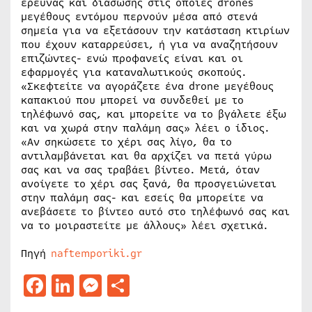
έρευνας και διάσωσης στις οποίες drones
μεγέθους εντόμου περνούν μέσα από στενά
σημεία για να εξετάσουν την κατάσταση κτιρίων
που έχουν καταρρεύσει, ή για να αναζητήσουν
επιζώντες- ενώ προφανείς είναι και οι
εφαρμογές για καταναλωτικούς σκοπούς.
«Σκεφτείτε να αγοράζετε ένα drone μεγέθους
καπακιού που μπορεί να συνδεθεί με το
τηλέφωνό σας, και μπορείτε να το βγάλετε έξω
και να χωρά στην παλάμη σας» λέει ο ίδιος.
«Αν σηκώσετε το χέρι σας λίγο, θα το
αντιλαμβάνεται και θα αρχίζει να πετά γύρω
σας και να σας τραβάει βίντεο. Μετά, όταν
ανοίγετε το χέρι σας ξανά, θα προσγειώνεται
στην παλάμη σας- και εσείς θα μπορείτε να
ανεβάσετε το βίντεο αυτό στο τηλέφωνό σας και
να το μοιραστείτε με άλλους» λέει σχετικά.
Πηγή
naftemporiki.gr
Facebook
LinkedIn
Messenger
Μοιραστείτε