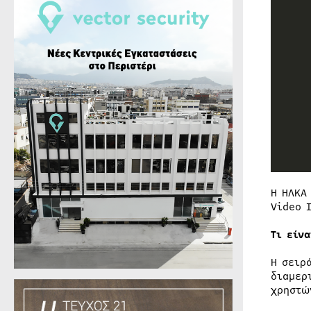
Η ΗΛΚΑ
Video 
Τι είν
Η σειρ
διαμερ
χρηστώ