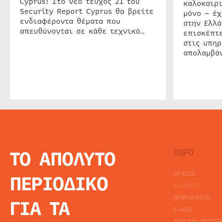
Cyprus! Στο νέο τεύχος 21 του
καλοκαιρ
Security Report Cyprus θα βρείτε
μόνο – έχ
ενδιαφέροντα θέματα που
στην Ελλά
απευθύνονται σε κάθε τεχνικό…
επισκέπτε
στις υπηρ
απολαμβάν
ΤΟ ΑΠΟΛΥΤΟ
INFO
ΑΡΧΙΚΗ
ΠΕΡΙΟΔΙΚΟ
ΕΙΔΗΣΕΙΣ
ΑΡΘΡΟΓΡΦΙΑ
ΓΙΑ ΤΑ
E-MAG
SPECIAL EDITIO