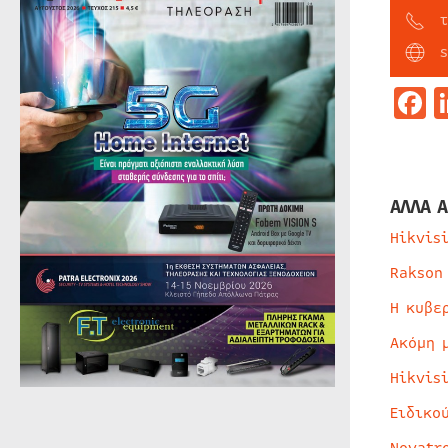
τ
F
ΑΛΛΑ Α
Hikvis
Rakson
Η κυβε
Ακόμη 
Hikvis
Ειδικο