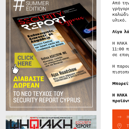
Από τη
γρήγορ
καλώδι
υλικό.
Λίγα λ
Η ΗΛΚΑ
11:00 
σε επα
Η παρο
πιστοπ
Μπορεί
Η ΗΛΚΑ
προϊόν
Η