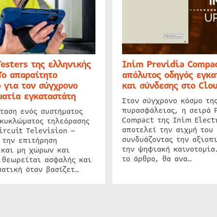
Testers της ελληνικής
Inim Previdia Compac
Το απαραίτητο
απόλυτος οδηγός εγκα
 για τον σύγχρονο
και σύνδεσης στο Clo
ατία εγκαταστάτη
Στον σύγχρονο κόσμο τη
πυρασφάλειας, η σειρά 
ταση ενός συστήματος
Compact της Inim Elect
 κυκλώματος τηλεόρασης
αποτελεί την αιχμή του 
ircuit Television –
συνδυάζοντας την αξιοπι
 την επιτήρηση
την ψηφιακή καινοτομία
 και μη χώρων και
το άρθρο, θα ανα…
 θεωρείται ασφαλής και
ατική όταν βασίζετ…