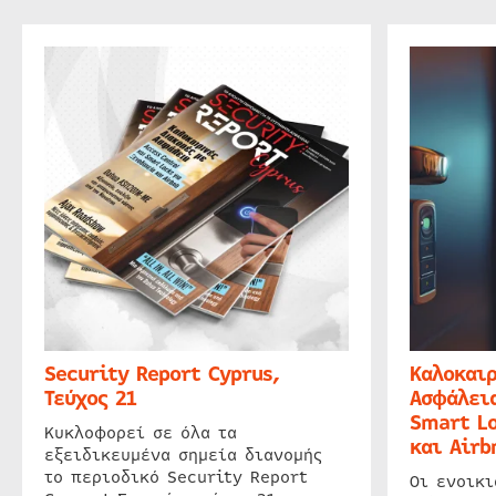
Security Report Cyprus,
Καλοκαιρ
Τεύχος 21
Ασφάλεια
Smart Lo
Κυκλοφορεί σε όλα τα
και Airb
εξειδικευμένα σημεία διανομής
το περιοδικό Security Report
Οι ενοικ