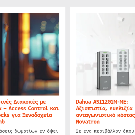
ινές Διακοπές με
Dahua ASI1201M-ME:
 – Access Control και
Αξιοπιστία, ευελιξία 
cks για Ξενοδοχεία
ανταγωνιστικό κόστος
nb
Novatron
ιάσεις δωματίων εν όψει
Σε ένα περιβάλλον όπου