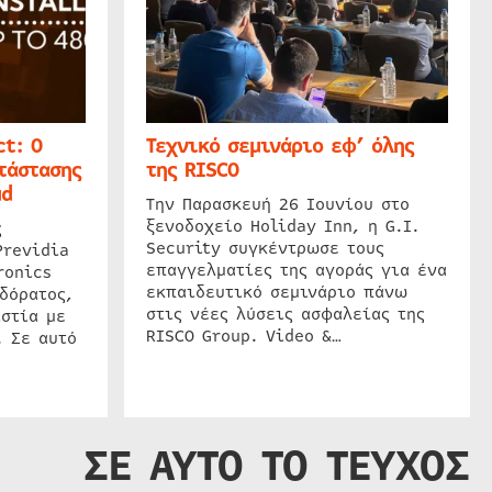
t: Ο
Τεχνικό σεμινάριο εφ’ όλης
τάστασης
της RISCO
ud
Την Παρασκευή 26 Ιουνίου στο
ξενοδοχείο Holiday Inn, η G.I.
ς
Security συγκέντρωσε τους
Previdia
επαγγελματίες της αγοράς για ένα
ronics
εκπαιδευτικό σεμινάριο πάνω
δόρατος,
στις νέες λύσεις ασφαλείας της
στία με
RISCO Group. Video &…
. Σε αυτό
ΣΕ ΑΥΤΟ ΤΟ ΤΕΥΧΟΣ