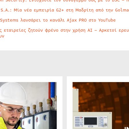
on Security: Ενισχύστε τον συναγερμό σας με το DSC – 
 S.A.: Μία νέα εμπειρία G2+ στη Μαδρίτη από την Golma
 Systems λανσάρει το κανάλι Ajax PRO στο YouTube
ς εταιρείες ζητούν φρένο στην χρήση AI – Αρκετοί ερε
υν