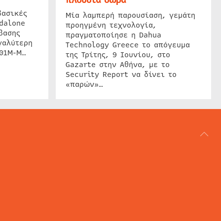
βασικές
Μία λαμπερή παρουσίαση, γεμάτη
dalone
προηγμένη τεχνολογία,
βασης
πραγματοποίησε η Dahua
γαλύτερη
Technology Greece το απόγευμα
201M-M…
της Τρίτης, 9 Ιουνίου, στο
Gazarte στην Αθήνα, με το
Security Report να δίνει το
«παρών»…
ΑΡΘΟΓΡΑΦΙΑ
REVIEWS
ACCESS CONTROL
IP SECURITY
ΕΓΚΑΤΑΣΤΑΣΕΙΣ
CCTV