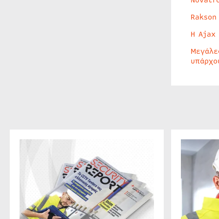
Novatr
Rakson
Η Ajax
Μεγάλε
υπάρχο