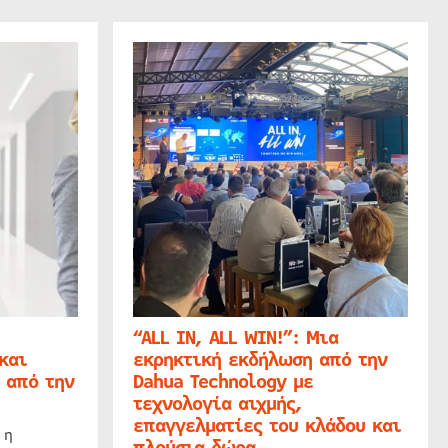
“ALL IN, ALL WIN!”: Μια
και
εκρηκτική εκδήλωση από την
 από την
Dahua Technology με
τεχνολογία αιχμής,
επαγγελματίες του κλάδου και
 η
πλούσια δώρα