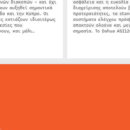
ινών διακοπών – και όχι
ασφάλεια και η ευκολία
ουν αυξηθεί σημαντικά
διαχείρισης αποτελούν 
δα και την Κύπρο. Οι
προτεραιότητες, τα stan
ς εστιάζουν ιδιαιτέρως
συστήματα ελέγχου πρόσ
εσίες που
αποκτούν ολοένα και με
ουν, και μάλι…
σημασία. Το Dahua ASI1
ΕΙΔΗΣΕΙΣ
ΤΑ ΝΕΑ ΤΗΣ ΑΓΟΡΑΣ
SECURITY NEWS
INTERSEC NEWS
N