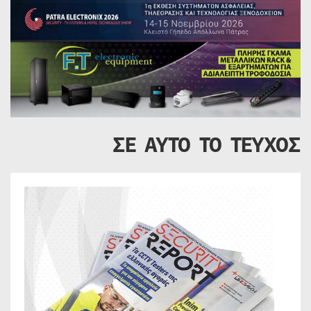
ΣΕ ΑΥΤΟ ΤΟ ΤΕΥΧΟΣ