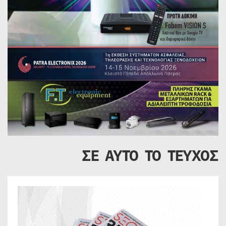
ΣΕ ΑΥΤΟ ΤΟ ΤΕΥΧΟΣ