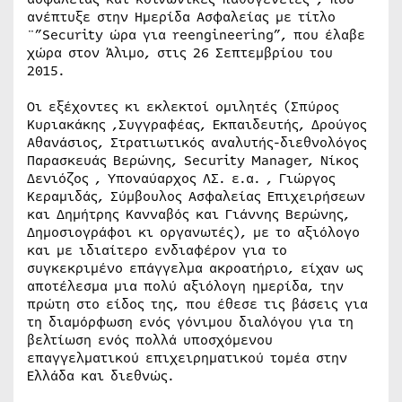
ανέπτυξε στην Ημερίδα Ασφαλείας με τίτλο
¨”Security ώρα για reengineering”, που έλαβε
χώρα στον Άλιμο, στις 26 Σεπτεμβρίου του
2015.
Οι εξέχοντες κι εκλεκτοί ομιλητές (Σπύρος
Κυριακάκης ,Συγγραφέας, Εκπαιδευτής, Δρούγος
Αθανάσιος, Στρατιωτικός αναλυτής-διεθνολόγος
Παρασκευάς Βερώνης, Security Μanager, Νίκος
Δενιόζος , Υποναύαρχος ΛΣ. ε.α. , Γιώργος
Κεραμιδάς, Σύμβουλος Ασφαλείας Επιχειρήσεων
και Δημήτρης Κανναβός και Γιάννης Βερώνης,
Δημοσιογράφοι κι οργανωτές), με το αξιόλογο
και με ιδιαίτερο ενδιαφέρον για το
συγκεκριμένο επάγγελμα ακροατήριο, είχαν ως
αποτέλεσμα μια πολύ αξιόλογη ημερίδα, την
πρώτη στο είδος της, που έθεσε τις βάσεις για
τη διαμόρφωση ενός γόνιμου διαλόγου για τη
βελτίωση ενός πολλά υποσχόμενου
επαγγελματικού επιχειρηματικού τομέα στην
Ελλάδα και διεθνώς.