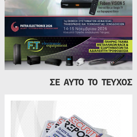
ΣΕ ΑΥΤΟ ΤΟ ΤΕΥΧΟΣ