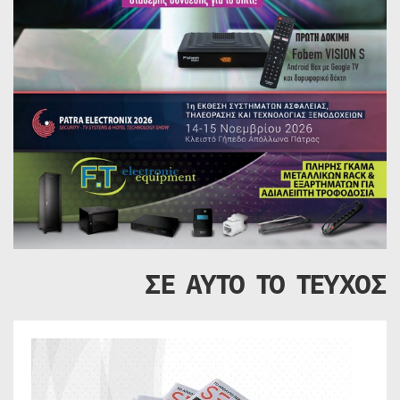
ΣΕ ΑΥΤΟ ΤΟ ΤΕΥΧΟΣ