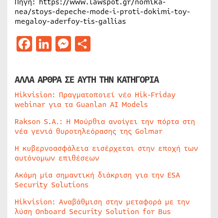
Πηγή: https://www.lawspot.gr/nomika-
nea/stoys-depeche-mode-i-proti-dokimi-toy-
megaloy-aderfoy-tis-gallias
Facebook
LinkedIn
Messenger
Μοιραστείτε
ΑΛΛΑ ΑΡΘΡΑ ΣΕ ΑΥΤΗ ΤΗΝ ΚΑΤΗΓΟΡΙΑ
Hikvision: Πραγματοποιεί νέο Hik-Friday
webinar για τα Guanlan AI Models
Rakson S.A.: Η Μούρθια ανοίγει την πόρτα στη
νέα γενιά θυροτηλεόρασης της Golmar
Η κυβερνοασφάλεια εισέρχεται στην εποχή των
αυτόνομων επιθέσεων
Ακόμη μία σημαντική διάκριση για την ESA
Security Solutions
Hikvision: Αναβάθμιση στην μεταφορά με την
λύση Onboard Security Solution for Bus