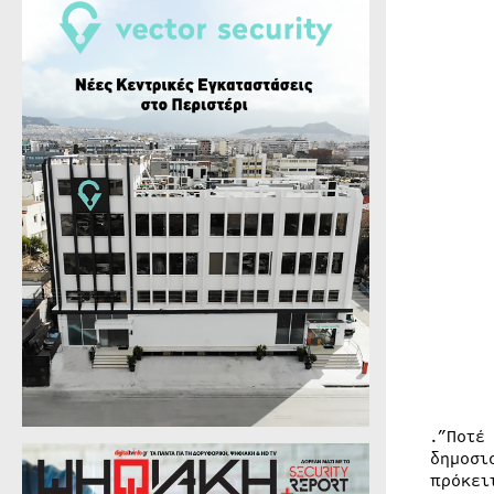
.”Ποτέ
δημοσι
πρόκει