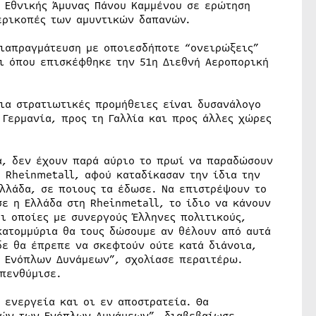
ύ Εθνικής Άμυνας Πάνου Καμμένου σε ερώτηση
ερικοπές των αμυντικών δαπανών.
διαπραγμάτευση με οποιεσδήποτε “ονειρώξεις”
σι όπου επισκέφθηκε την 51η Διεθνή Αεροπορική
για στρατιωτικές προμήθειες είναι δυσανάλογο
Γερμανία, προς τη Γαλλία και προς άλλες χώρες
α, δεν έχουν παρά αύριο το πρωί να παραδώσουν
η Rheinmetall, αφού καταδίκασαν την ίδια την
Ελλάδα, σε ποιους τα έδωσε. Να επιστρέψουν το
ε η Ελλάδα στη Rheinmetall, το ίδιο να κάνουν
οι οποίες με συνεργούς Έλληνες πολιτικούς,
κατομμύρια θα τους δώσουμε αν θέλουν από αυτά
δε θα έπρεπε να σκεφτούν ούτε κατά διάνοια,
ν Ενόπλων Δυνάμεων”, σχολίασε περαιτέρω.
πενθύμισε.
 ενεργεία και οι εν αποστρατεία. Θα