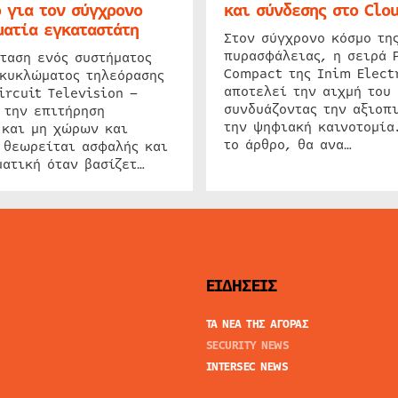
 για τον σύγχρονο
και σύνδεσης στο Clo
ατία εγκαταστάτη
Στον σύγχρονο κόσμο τη
πυρασφάλειας, η σειρά 
ταση ενός συστήματος
Compact της Inim Elect
 κυκλώματος τηλεόρασης
αποτελεί την αιχμή του 
ircuit Television –
συνδυάζοντας την αξιοπι
 την επιτήρηση
την ψηφιακή καινοτομία
 και μη χώρων και
το άρθρο, θα ανα…
 θεωρείται ασφαλής και
ατική όταν βασίζετ…
ΕΙΔΗΣΕΙΣ
ΤΑ ΝΕΑ ΤΗΣ ΑΓΟΡΑΣ
SECURITY NEWS
INTERSEC NEWS