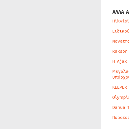
ΑΛΛΑ Α
Hikvis
Ειδικο
Novatr
Rakson
Η Ajax
Μεγάλε
υπάρχο
KEEPER
Olympi
Dahua 
Παράτα