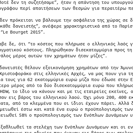
Ποτέ δεν τη συζητήσαμε”, ήταν η απάντηση του υπουργο
ογράφου περί απαιτήσεων των θεσμών για περαιτέρω π
 δεν πρόκειται να βάλουμε την ασφάλεια της χώρας σε 
 κάθε δανειστής”, ανέφερε χαρακτηριστικά από το Παρί
 “Le Bourget 2015”.
αβε δε, ότι “το κόστος που πλήρωσε ο ελληνικός λαός 
αγματικού κόστους. Πληρώθηκαν δισεκατομμύρια προς τη 
γάλος μέρος αυτών τον χρημάτων ήταν μίζες”.
 δανειστές θέλουν εξοικονόμηση χρημάτων από την Άμυν
 Χριστοφοράκο στις ελληνικές Αρχές, να μας πουν για τ
ία τους για 62 εκατομμύρια ευρώ μίζα που έδωσε στην 
τερο μέρος από τα δύο δισεκατομμύρια ευρώ που πλήρωσ
 HDW, το ίδιο να κάνουν και με τις εταιρείες εκείνες, 
σαν εις βάρος του ελληνικού λαού. Όχι μόνο 200, 400 ε
ματα, από τα κλεμμένα που οι ίδιοι έχουν πάρει. Αλλά 
 μειωθεί έστω και κατά ένα ευρώ ο προϋπολογισμός τω
μειωθεί 58% ο προϋπολογισμός των Ενόπλων Δυνάμεων υ
εξαθλιωθεί τα στελέχη των Ενόπλων Δυνάμεων και οι εν