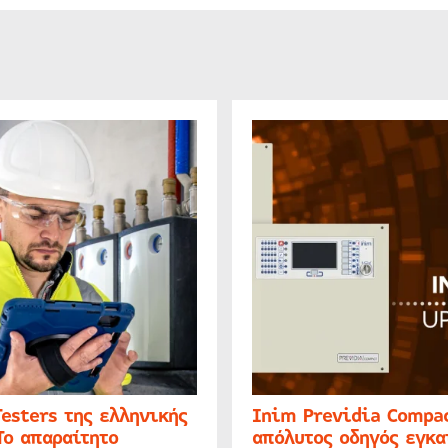
Testers της ελληνικής
Inim Previdia Compac
Το απαραίτητο
απόλυτος οδηγός εγκα