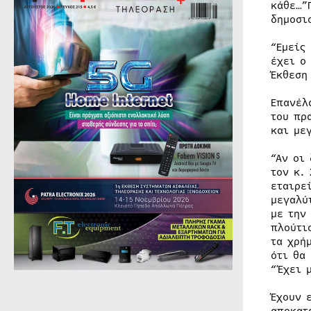
κάθε…”
δημοσι
“Εμείς
έχει ο
Έκθεση
Επανέλ
του πρ
και με
“Αν οι
τον κ.
εταιρε
μεγαλύ
με την
πλούτι
τα χρή
ότι θα
“Έχει 
Έχουν 