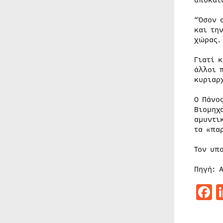
αποκατ
“Όσον 
και τη
χώρας.
Γιατί 
άλλοι 
κυριαρ
Ο Πάνο
Βιομηχ
αμυντι
τα «πα
Τον υπ
Πηγή: 
F