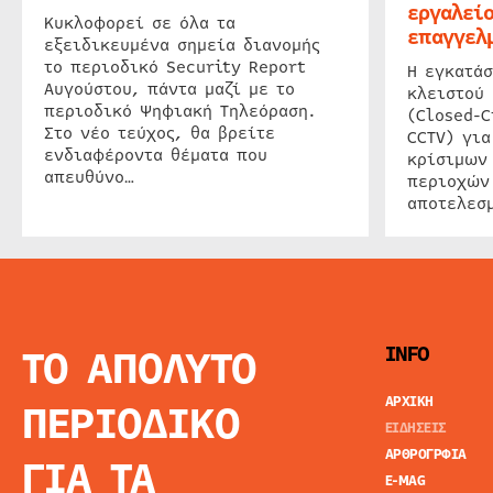
εργαλείο
Κυκλοφορεί σε όλα τα
επαγγελμ
εξειδικευμένα σημεία διανομής
το περιοδικό Security Report
Η εγκατάσ
Αυγούστου, πάντα μαζί με το
κλειστού
περιοδικό Ψηφιακή Τηλεόραση.
(Closed-C
Στο νέο τεύχος, θα βρείτε
CCTV) για
ενδιαφέροντα θέματα που
κρίσιμων
απευθύνο…
περιοχών
αποτελεσμ
ΤΟ ΑΠΟΛΥΤΟ
INFO
ΑΡΧΙΚΗ
ΠΕΡΙΟΔΙΚΟ
ΕΙΔΗΣΕΙΣ
ΑΡΘΡΟΓΡΦΙΑ
ΓΙΑ ΤΑ
E-MAG