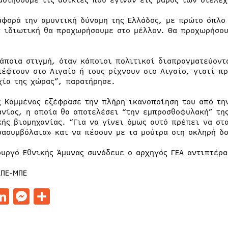
αστήσουμε τις αδικίες που έγιναν εις βάρος των στελε
αφορά την αμυντική δύναμη της Ελλάδος, με πρώτο όπλο 
ν ιδιωτική θα προχωρήσουμε στο μέλλον. Θα προχωρήσου
κάποια στιγμή, όταν κάποιοι πολιτικοί διαπραγματεύοντ
πέφτουν στο Αιγαίο ή τους ρίχνουν στο Αιγαίο, γιατί π
χία της χώρας”, παρατήρησε.
ς Καμμένος εξέφρασε την πλήρη ικανοποίηση του από τη
ανίας, η οποία θα αποτελέσει “την εμπροσθοφυλακή” της
κής βιομηχανίας. “Για να γίνει όμως αυτό πρέπει να στ
ρασυμβόλαια» και να πέσουν με τα μούτρα στη σκληρή δ
ουργό Εθνικής Άμυνας συνόδευε ο αρχηγός ΓΕΑ αντιπτέρα
ΑΠΕ-ΜΠΕ
acebook
LinkedIn
Messenger
Μοιραστείτε