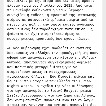
συνομιλίες με έξι άτομα από τις ίδιες ομάδες
έλαβαν χώρα τον Απρίλιο του 2015. Από τότε
που ανέλαβε καθήκοντα η νέα κυβέρνηση,
συνεχίζει η έκθεση, η πρακτική της μεταγωγής
ατόμων σε αστυνομικά τμήματα μακριά από το
κέντρο της πόλης, την οποία κανείς ανώτερος
αστυνομικός δεν παραδέχτηκε ποτέ επισήμως,
φαίνεται να έχει σταματήσει, όμως οι
καταχρηστικές πρακτικές δεν έχουν πάψει.
«Η νέα κυβέρνηση έχει αναλάβει σημαντικές
δεσμεύσεις να αλλάξει την προσέγγισή της όσον
αφορά την αστυνόμευση στο κέντρο της Αθήνας·
ωστόσο, απαιτούνται συγκεκριμένες νομικές
και πολιτικές μεταρρυθμίσεις για να
σταματήσουν αυτές οι καταχρηστικές
πρακτικές», δήλωσε η Εύα Κιοσσέ, ειδική επί
θεμάτων που αφορούν την Ελλάδα στη Human
Rights Watch. Το σχέδιο της νέας κυβέρνησης
για την αστυνομία, το Ειδικό Επιχειρησιακό
Σχέδιο Αστυνόμευσης για τον Δήμο της Αθήνας,
δεν αντιμετωπίζει συγκεκριμένα τις εν λόγω
πρακτικές, γεγονός που εγείρει ανησυχίες ότι