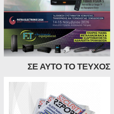
ΣΕ ΑΥΤΟ ΤΟ ΤΕΥΧΟΣ