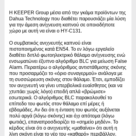
Η KEEPER Group μέσα από την γκάμα προϊόντων της
Dahua Technology που διαθέτει παρουσιάζει μία λύση
για την άμεση ανίχνευση καπνού σε οποιοδήποτε
χώρο με αυτή να είναι ο HY-C131.
Ο συμβατικός ανιχνευτής καπνού είναι
πιστοποιημένος κατά EN54. Το εν λόγω εργαλείο
διαθέτει διπλό φωτοηλεκτρικό θάλαμο ανίχνευσης ενώ
ενσωματώνει έξυπνο αλγόριθμο BLC για μείωση False
Alarm. Περαιτέρω ο αλγόριθμος αντιστάθμισης σκόνης
που προσαρμόζει το «όριο συναγερμού» ανάλογα με
τη συσσώρευση σκόνης στον θάλαμο. Έτσι, εμποδίζει
τον ανιχνευτή να γίνει υπερβολικά ευαίσθητος (και να
χτυπάει χωρίς λόγο) επειδή απλά «βρώμισε»
εσωτερικά. Ο αλγόριθμος BLC παρακολουθεί το
επίπεδο του φωτός στον θάλαμο επί μέρες ή
εβδομάδες. Αν δει ότι η ένταση του φωτός αυξάνεται
πολύ αργά (λόγω σκόνης) και όχι απότομα (λόγω
φωτιάς), επαναπροσδιορίζει το «σημείο μηδέν». Το
κέρδος είναι ότι ο ανιχνευτής «μαθαίνει» ότι αυτή η
λίγη σκόνη είναι το νέο του «καθαρό» περιβάλλον.