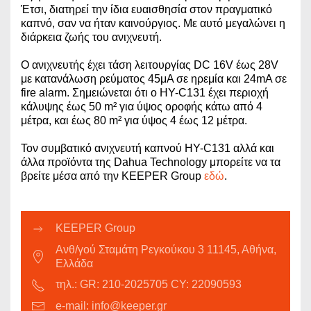
Έτσι, διατηρεί την ίδια ευαισθησία στον πραγματικό
καπνό, σαν να ήταν καινούργιος. Με αυτό μεγαλώνει η
διάρκεια ζωής του ανιχνευτή.
Ο ανιχνευτής έχει τάση λειτουργίας DC 16V έως 28V
με κατανάλωση ρεύματος 45μA σε ηρεμία και 24mA σε
fire alarm. Σημειώνεται ότι ο HY-C131 έχει περιοχή
κάλυψης έως 50 m² για ύψος οροφής κάτω από 4
μέτρα, και έως 80 m² για ύψος 4 έως 12 μέτρα.
Τον συμβατικό ανιχνευτή καπνού HY-C131 αλλά και
άλλα προϊόντα της Dahua Technology μπορείτε να τα
βρείτε μέσα από την KEEPER Group
εδώ
.
KEEPER Group
Ανθ/γού Σταμάτη Ρεγκούκου 3 11145, Αθήνα,
Ελλάδα
τηλ.: GR: 210-2025705 CY: 22090593
e-mail: info@keeper.gr