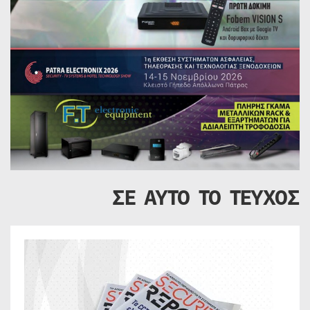
ΣΕ ΑΥΤΟ ΤΟ ΤΕΥΧΟΣ