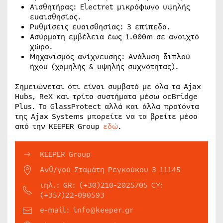
Αισθητήρας: Electret μικρόφωνο υψηλής
ευαισθησίας.
Ρυθμίσεις ευαισθησίας: 3 επίπεδα.
Ασύρματη εμβέλεια έως 1.000m σε ανοιχτό
χώρο.
Μηχανισμός ανίχνευσης: Ανάλυση διπλού
ήχου (χαμηλής & υψηλής συχνότητας).
Σημειώνεται ότι είναι συμβατό με όλα τα Ajax
Hubs, ReX και τρίτα συστήματα μέσω ocBridge
Plus. Το GlassProtect αλλά και άλλα προϊόντα
της Ajax Systems μπορείτε να τα βρείτε μέσα
από την KEEPER Group
εδώ
.
KEEPER Group
Ανθ/γού Σταμάτη Ρεγκούκου 3 11145
τηλ.: GR: (+30)210-2025705 CY:
(+357)22-090593
e-mail: info@keeper.gr