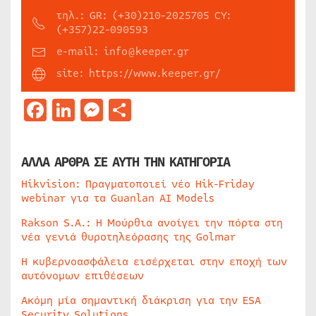
τηλ.: GR: (+30)210-2025705 CY:
(+357)22-090593
e-mail: info@keeper.gr
site: https://www.keeper.gr/
Facebook
LinkedIn
Messenger
Μοιραστείτε
ΑΛΛΑ ΑΡΘΡΑ ΣΕ ΑΥΤΗ ΤΗΝ ΚΑΤΗΓΟΡΙΑ
Hikvision: Πραγματοποιεί νέο Hik-Friday
webinar για τα Guanlan AI Models
Rakson S.A.: Η Μούρθια ανοίγει την πόρτα στη
νέα γενιά θυροτηλεόρασης της Golmar
Η κυβερνοασφάλεια εισέρχεται στην εποχή των
αυτόνομων επιθέσεων
Ακόμη μία σημαντική διάκριση για την ESA
Security Solutions