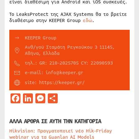
είναι διαθέσιμη για Android και iOS συσκευές.
Το LeaksProtect της AJAX Systems θα το βρείτε
διαθέσιμο στην KEEPER Group
εδώ
.
KEEPER Group
Ανθ/γού Σταμάτη Ρεγκούκου 3 11145,
Αθήνα, Ελλάδα
τηλ.: GR: 210-2025705 CY: 22090593
e-mail: info@keeper.gr
site: https://keeper.gr/
Facebook
LinkedIn
Messenger
Μοιραστείτε
ΑΛΛΑ ΑΡΘΡΑ ΣΕ ΑΥΤΗ ΤΗΝ ΚΑΤΗΓΟΡΙΑ
Hikvision: Πραγματοποιεί νέο Hik-Friday
webinar για τα Guanlan AI Models