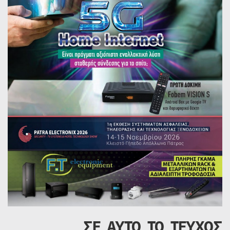
ΣΕ ΑΥΤΟ ΤΟ ΤΕΥΧΟΣ