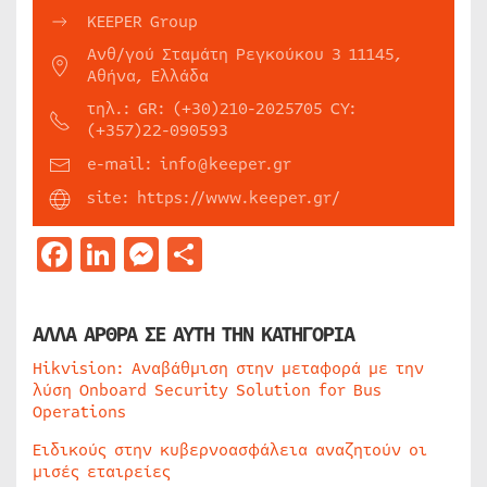
KEEPER Group
Ανθ/γού Σταμάτη Ρεγκούκου 3 11145,
Αθήνα, Ελλάδα
τηλ.: GR: (+30)210-2025705 CY:
(+357)22-090593
e-mail: info@keeper.gr
site: https://www.keeper.gr/
Facebook
LinkedIn
Messenger
Μοιραστείτε
ΑΛΛΑ ΑΡΘΡΑ ΣΕ ΑΥΤΗ ΤΗΝ ΚΑΤΗΓΟΡΙΑ
Hikvision: Αναβάθμιση στην μεταφορά με την
λύση Onboard Security Solution for Bus
Operations
Ειδικούς στην κυβερνοασφάλεια αναζητούν οι
μισές εταιρείες