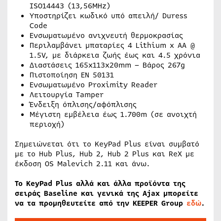
ISO14443 (13,56MHz)
Υποστηρίζει κωδικό υπό απειλή/ Duress
Code
Ενσωματωμένο ανιχνευτή θερμοκρασίας
Περιλαμβάνει μπαταρίες 4 Lithium x AA @
1.5V, με διάρκεια ζωής έως και 4.5 χρόνια
Διαστάσεις 165x113x20mm – Βάρος 267g
Πιστοποίηση EN 50131
Ενσωματωμένο Proximity Reader
Λειτουργία Tamper
Ένδειξη όπλισης/αφόπλισης
Μέγιστη εμβέλεια έως 1.700m (σε ανοιχτή
περιοχή)
Σημειώνεται ότι το KeyPad Plus είναι συμβατό
με το Hub Plus, Hub 2, Hub 2 Plus και ReX με
έκδοση OS Malevich 2.11 και άνω.
Το KeyPad Plus αλλά και άλλα προϊόντα της
σειράς Baseline και γενικά της Ajax μπορείτε
να τα προμηθευτείτε από την KEEPER Group
εδώ
.