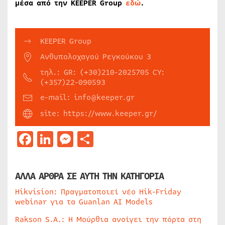
μέσα από την KEEPER Group
εδώ
.
KEEPER Group
Ανθυπολοχαγού Ρεγκούκου 3
τηλ.: GR: (+30)210-2025705 CY:
(+357)22-090593
e-mail: info@keeper.gr
site: https://www.keeper.gr/
Facebook
LinkedIn
Messenger
Μοιραστείτε
ΑΛΛΑ ΑΡΘΡΑ ΣΕ ΑΥΤΗ ΤΗΝ ΚΑΤΗΓΟΡΙΑ
Hikvision: Πραγματοποιεί νέο Hik-Friday
webinar για τα Guanlan AI Models
Rakson S.A.: Η Μούρθια ανοίγει την πόρτα στη