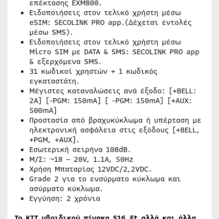
επέκτασης EXM800.
Ειδοποιήσεις στον τελικό χρήστη μέσω
eSIM: SECOLINK PRO app.(Δέχεται εντολές
μέσω SMS).
Ειδοποιήσεις στον τελικό χρήστη μέσω
Micro SIM με DATA & SMS: SECOLINK PRO app
& εξερχόμενα SMS.
31 κωδικοί χρηστών + 1 κωδικός
εγκαταστάτη.
Μέγιστες καταναλώσεις ανά έξοδο: [+BELL:
2A] [-PGM: 150mA] [ -PGM: 150mA] [+AUX:
500mA]
Προστασία από βραχυκύκλωμα ή υπέρταση με
ηλεκτρονική ασφάλεια στις εξόδους [+BELL,
+PGM, +AUX].
Εσωτερική σειρήνα 108dB.
Μ/Σ: ~18 – 20V, 1.1A, 50Hz
Χρήση Μπαταρίας 12VDC/2,2VDC.
Grade 2 για το ενσύρματο κύκλωμα και
ασύρματο κύκλωμα.
Εγγύηση: 2 χρόνια
Το KIT υβριδικού πίνακα S16_Et αλλά και άλλα