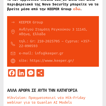
περιφερειακά της Nova Security μπορείτε να τα
βρείτε μέσα από την KEEPER Group
εδώ
.
KEEPER Group
Ανθ/γού Σταμάτη Ρεγκούκου 3 11145,
Αθήνα, Ελλάδα
τηλ.: Gr: 210-2025705 – Cyprus: +357-
22-090593
e-mail: info@keeper.gr
site: https://www.keeper.gr/
Facebook
LinkedIn
Messenger
Μοιραστείτε
ΑΛΛΑ ΑΡΘΡΑ ΣΕ ΑΥΤΗ ΤΗΝ ΚΑΤΗΓΟΡΙΑ
Hikvision: Πραγματοποιεί νέο Hik-Friday
webinar για τα Guanlan AI Models