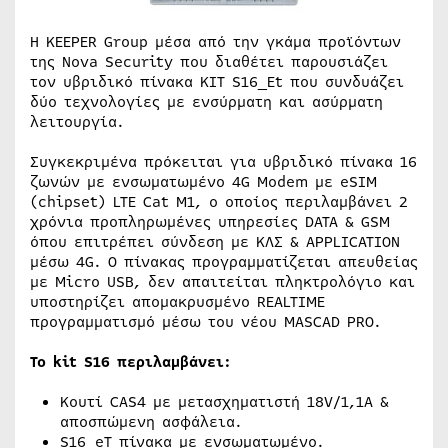
Η KEEPER Group μέσα από την γκάμα προϊόντων
της Nova Security που διαθέτει παρουσιάζει
τον υβριδικό πίνακα KIT S16_Et που συνδυάζει
δύο τεχνολογίες με ενσύρματη και ασύρματη
λειτουργία.
Συγκεκριμένα πρόκειται για υβριδικό πίνακα 16
ζωνών με ενσωματωμένο 4G Modem με eSIM
(chipset) LTE Cat M1, ο οποίος περιλαμβάνει 2
χρόνια προπληρωμένες υπηρεσίες DATA & GSM
όπου επιτρέπει σύνδεση με ΚΛΣ & APPLICATION
μέσω 4G. Ο πίνακας προγραμματίζεται απευθείας
με Micro USB, δεν απαιτείται πληκτρολόγιο και
υποστηρίζει απομακρυσμένο REALTIME
προγραμματισμό μέσω του νέου MASCAD PRO.
Το kit S16 περιλαμβάνει:
Κουτί CAS4 με μετασχηματιστή 18V/1,1Α &
αποσπώμενη ασφάλεια.
S16_eT πίνακα με ενσωματωμένο.