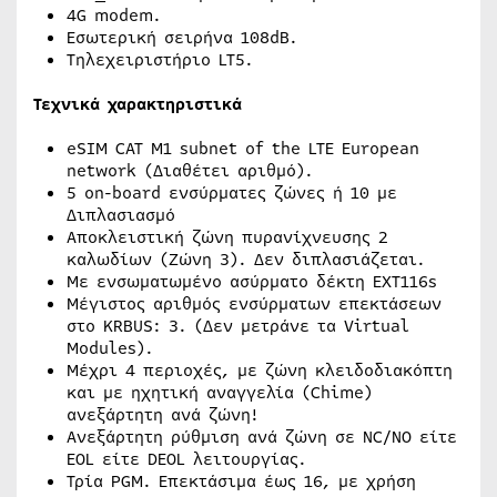
4G modem.
Εσωτερική σειρήνα 108dB.
Τηλεχειριστήριο LT5.
Τεχνικά χαρακτηριστικά
eSIM CAT M1 subnet of the LTE European
network (Διαθέτει αριθμό).
5 on-board ενσύρματες ζώνες ή 10 με
Διπλασιασμό
Αποκλειστική ζώνη πυρανίχνευσης 2
καλωδίων (Ζώνη 3). Δεν διπλασιάζεται.
Με ενσωματωμένο ασύρματο δέκτη EXT116s
Μέγιστος αριθμός ενσύρματων επεκτάσεων
στο KRBUS: 3. (Δεν μετράνε τα Virtual
Modules).
Μέχρι 4 περιοχές, με ζώνη κλειδοδιακόπτη
και με ηχητική αναγγελία (Chime)
ανεξάρτητη ανά ζώνη!
Ανεξάρτητη ρύθμιση ανά ζώνη σε NC/NO είτε
EOL είτε DEOL λειτουργίας.
Τρία PGM. Επεκτάσιμα έως 16, με χρήση