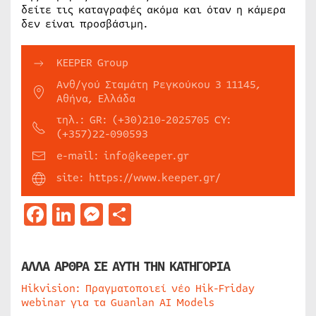
δείτε τις καταγραφές ακόμα και όταν η κάμερα
δεν είναι προσβάσιμη.
KEEPER Group
Ανθ/γού Σταμάτη Ρεγκούκου 3 11145,
Αθήνα, Ελλάδα
τηλ.: GR: (+30)210-2025705 CY:
(+357)22-090593
e-mail: info@keeper.gr
site: https://www.keeper.gr/
Facebook
LinkedIn
Messenger
Μοιραστείτε
ΑΛΛΑ ΑΡΘΡΑ ΣΕ ΑΥΤΗ ΤΗΝ ΚΑΤΗΓΟΡΙΑ
Hikvision: Πραγματοποιεί νέο Hik-Friday
webinar για τα Guanlan AI Models