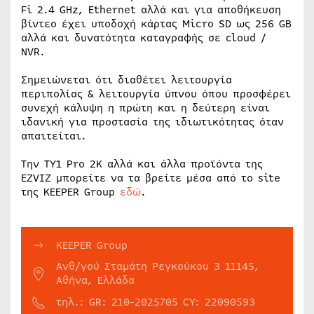
Fi 2.4 GHz, Ethernet αλλά και για αποθήκευση
βίντεο έχει υποδοχή κάρτας Micro SD ως 256 GB
αλλά και δυνατότητα καταγραφής σε cloud /
NVR.
Σημειώνεται ότι διαθέτει λειτουργία
περιπολίας & λειτουργία ύπνου όπου προσφέρει
συνεχή κάλυψη η πρώτη και η δεύτερη είναι
ιδανική για προστασία της ιδιωτικότητας όταν
απαιτείται.
Την ΤΥ1 Pro 2Κ αλλά και άλλα προϊόντα της
EZVIZ μπορείτε να τα βρείτε μέσα από το site
της KEEPER Group
εδώ
.
KEEPER Group
Ανθ/γού Σταμάτη Ρεγκούκου 3 11145,
Αθήνα, Ελλάδα
τηλ.: GR: 210-2025705 CY: 22090593