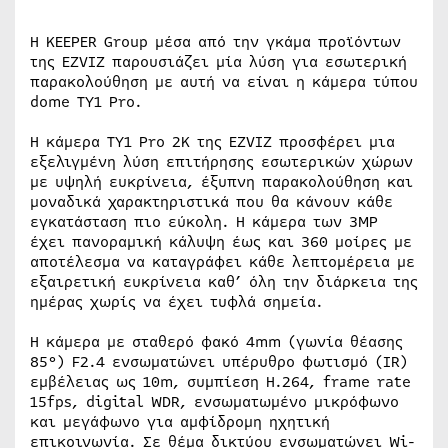
Η KEEPER Group μέσα από την γκάμα προϊόντων
της EZVIZ παρουσιάζει μία λύση για εσωτερική
παρακολούθηση με αυτή να είναι η κάμερα τύπου
dome TY1 Pro.
Η κάμερα ΤΥ1 Pro 2Κ της EZVIZ προσφέρει μια
εξελιγμένη λύση επιτήρησης εσωτερικών χώρων
με υψηλή ευκρίνεια, έξυπνη παρακολούθηση και
μοναδικά χαρακτηριστικά που θα κάνουν κάθε
εγκατάσταση πιο εύκολη. Η κάμερα των 3MP
έχει πανοραμική κάλυψη έως και 360 μοίρες με
αποτέλεσμα να καταγράφει κάθε λεπτομέρεια με
εξαιρετική ευκρίνεια καθ’ όλη την διάρκεια της
ημέρας χωρίς να έχει τυφλά σημεία.
Η κάμερα με σταθερό φακό 4mm (γωνία θέασης
85°) F2.4 ενσωματώνει υπέρυθρο φωτισμό (IR)
εμβέλειας ως 10m, συμπίεση H.264, frame rate
15fps, digital WDR, ενσωματωμένο μικρόφωνο
και μεγάφωνο για αμφίδρομη ηχητική
επικοινωνία. Σε θέμα δικτύου ενσωματώνει Wi-