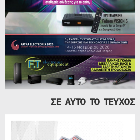
ΣΕ ΑΥΤΟ ΤΟ ΤΕΥΧΟΣ