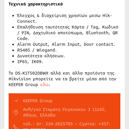
Τεχνικά χαρακτηριστικά
Έλεγχος & διαχείριση χρηστών μεσω Hik-
Connect.
Επαλήθευση ταυτότητας Κάρτα / Tag, Κωδικό
/ ΡΙΝ, Δαχτυλικό αποτύπωμα, Bluetooth, QR
Code.
Alarm Output, Alarm Input, Door contact.
RS485 / Wiegand.
Δυνατότητα κλήσεων.
IP65, IK09.
Το DS-K1T502DBWX αλλά και άλλα προϊόντα της
Hikvision μπορείτε να τα βρείτε μέσα από την
KEEPER Group
εδώ
.
KEEPER Group
Ανθ/γού Σταμάτη Ρεγκούκου 3 11145,
Αθήνα, Ελλάδα
τηλ.: Gr: 210-2025705 – Cyprus: +357-