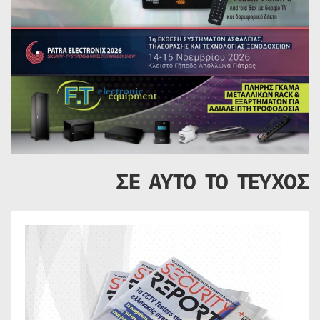
ΣΕ ΑΥΤΟ ΤΟ ΤΕΥΧΟΣ