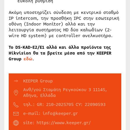
εύκολη ρύθμιση
Ακόμη υποστηρίζει σύνδεση με κεντρικό σταθμό
IP intercom, την προσθήκη IPC στην εσωτερική
οθόνη (Indoor Monitor) αλλά και την
λειτουργία συστήματος HD δύο καλωδίων (2-
wire HD system) με controller ανελκυστήρα.
Το DS-KAD-E2/E1 αλλά και άλλα προϊόντα της
Hikvision θα τα βρείτε μέσα από την KEEPER
Group
εδώ
.
KEEPER Group
Ανθ/γού Σταμάτη Ρεγκούκου 3 11145,
Αθήνα, Ελλάδα
τηλ.: GR: 210-2025705 CY: 22090593
e-mail: info@keeper.gr
site: https://www.keeper.gr/